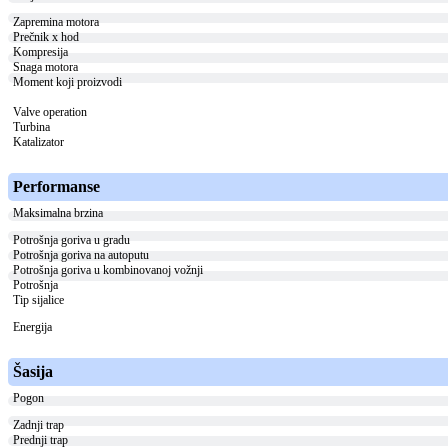
Zapremina motora
Prečnik x hod
Kompresija
Snaga motora
Moment koji proizvodi
Valve operation
Turbina
Katalizator
Performanse
Maksimalna brzina
Potrošnja goriva u gradu
Potrošnja goriva na autoputu
Potrošnja goriva u kombinovanoj vožnji
Potrošnja
Tip sijalice
Energija
Šasija
Pogon
Zadnji trap
Prednji trap