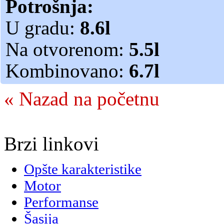
Potrošnja:
U gradu:
8.6l
Na otvorenom:
5.5l
Kombinovano:
6.7l
« Nazad na početnu
Brzi linkovi
Opšte karakteristike
Motor
Performanse
Šasija