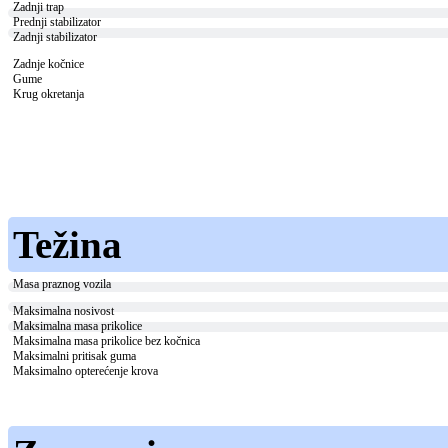
Zadnji trap
Prednji stabilizator
Zadnji stabilizator
Zadnje kočnice
Gume
Krug okretanja
Težina
Masa praznog vozila
Maksimalna nosivost
Maksimalna masa prikolice
Maksimalna masa prikolice bez kočnica
Maksimalni pritisak guma
Maksimalno opterećenje krova