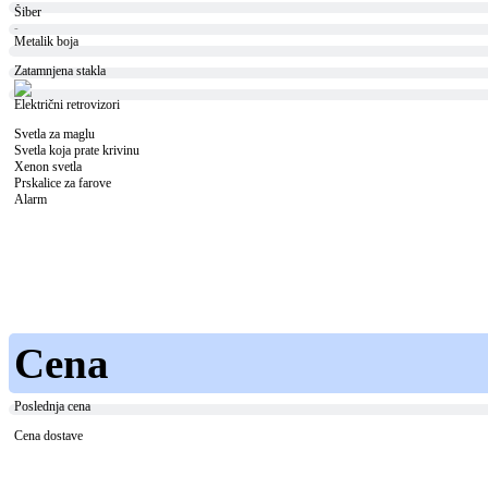
Šiber
-
Metalik boja
Zatamnjena stakla
Električni retrovizori
Svetla za maglu
Svetla koja prate krivinu
Xenon svetla
Prskalice za farove
Alarm
Cena
Poslednja cena
Cena dostave