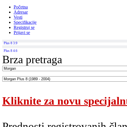
Početna
Adresar
Vesti
Specifikacije
Registruj se
Prijavi se
Plus 8 3.9
Plus 8 4.6
Brza pretraga
Kliknite za novu specijal
Prednosti registrovanih čla