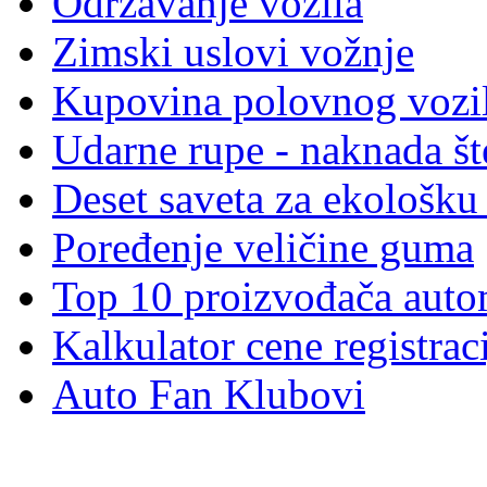
Održavanje vozila
Zimski uslovi vožnje
Kupovina polovnog vozi
Udarne rupe - naknada št
Deset saveta za ekološku
Poređenje veličine guma
Top 10 proizvođača auto
Kalkulator cene registrac
Auto Fan Klubovi