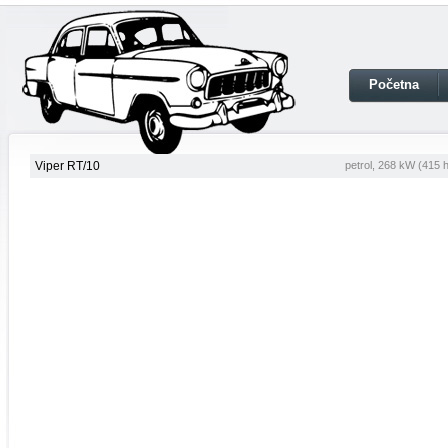
Početna
Viper RT/10
petrol, 268 kW (415 