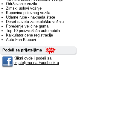
Održavanje vozila
Zimski uslovi vožnje
Kupovina polovnog vozila
Udarne rupe - naknada štete
Deset saveta za ekološku vožnju
Poređenje veličine guma
Top 10 proizvođača automobila
Kalkulator cene registracije
Auto Fan Klubovi
Podeli sa prijateljima
Klikni ovde i podeli sa
prijateljima na Facebook-u