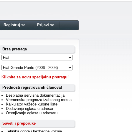
Registruj se
Prijavi se
Brza pretraga
Kliknite za novu specijalnu pretragu!
Prednosti registrovanih članova!
Besplatna servisna dokumentacija
Vremenska prognoza izabranog mesta
Kalkulator važeće kursne liste
Dodavanje oglasa u adresar
Ocenjivanje oglasa u adresaru
Saveti i preporuke
Tehnika dobre i bezbedne vožnje