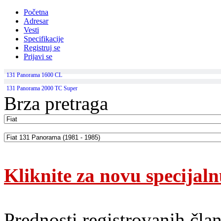
Početna
Adresar
Vesti
Specifikacije
Registruj se
Prijavi se
131 Panorama 1600 CL
131 Panorama 2000 TC Super
Brza pretraga
Kliknite za novu specijal
Prednosti registrovanih čla