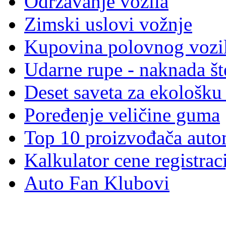
Održavanje vozila
Zimski uslovi vožnje
Kupovina polovnog vozi
Udarne rupe - naknada št
Deset saveta za ekološku
Poređenje veličine guma
Top 10 proizvođača auto
Kalkulator cene registrac
Auto Fan Klubovi