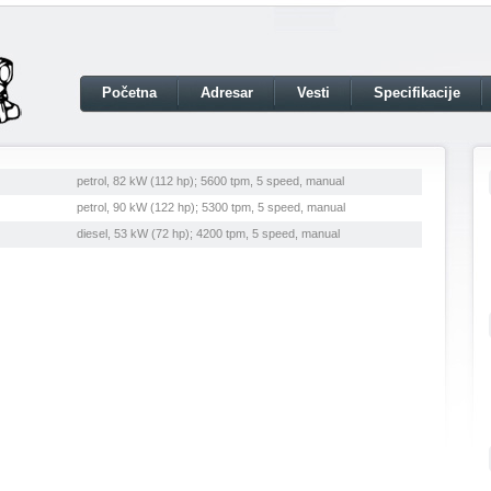
Početna
Adresar
Vesti
Specifikacije
petrol, 82 kW (112 hp); 5600 tpm, 5 speed, manual
petrol, 90 kW (122 hp); 5300 tpm, 5 speed, manual
diesel, 53 kW (72 hp); 4200 tpm, 5 speed, manual