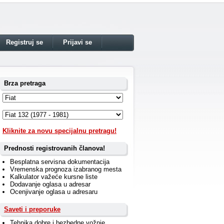
Registruj se
Prijavi se
Brza pretraga
Kliknite za novu specijalnu pretragu!
Prednosti registrovanih članova!
Besplatna servisna dokumentacija
Vremenska prognoza izabranog mesta
Kalkulator važeće kursne liste
Dodavanje oglasa u adresar
Ocenjivanje oglasa u adresaru
Saveti i preporuke
Tehnika dobre i bezbedne vožnje