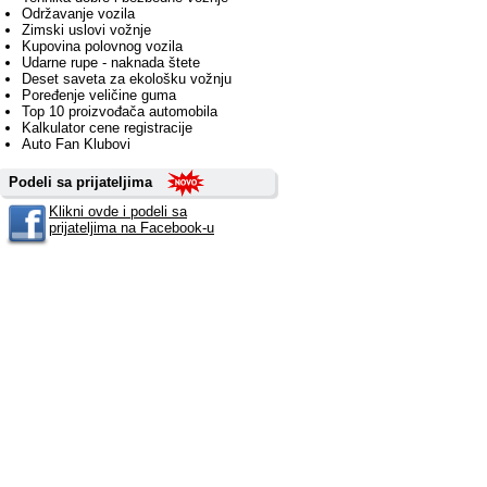
Održavanje vozila
Zimski uslovi vožnje
Kupovina polovnog vozila
Udarne rupe - naknada štete
Deset saveta za ekološku vožnju
Poređenje veličine guma
Top 10 proizvođača automobila
Kalkulator cene registracije
Auto Fan Klubovi
Podeli sa prijateljima
Klikni ovde i podeli sa
prijateljima na Facebook-u