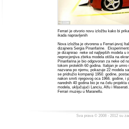
Ferrari je otvorio novu izložbu kako bi pri
ikada napravljenih
Nova izložba je otvorena u Ferrari-jevoj Ita
dizajnera Sergia Pinanfarine. Eksperimenta
je dizajnirao neke od najljepših modela u i
neprocjenjiva zbirka modela otišla na ekra
Pinanfarina je bio odgovoran za neke od naj
tokom proteklih 60 godina. Italijan je umro
nazvana po njemu, pokazuje 22 modela sa p
se pridružio kompaniji 1950. godine, postao
nakon smrti njegovog oca 1966. godine, i
narednih 40 godina bio je na čelu projekta d
modela, uključujući Lanciu, Alfu i Maserati
Ferrari muzeju u Maranellu.
Sva prava © 2008 - 2012 su za