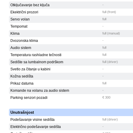
Otključavanje bez ključa
-
Ekektrični prozori
full (front)
Servo volan
full
Tempomat
-
Klima
full (manual)
Dvozonska klima
-
Audio sistem
full
Temperatura rashladne tečnosti
full
Sedište sa lumbalnom podrškom
full (driver)
Svetlo za čitanje u kabini
-
Kožna sedišta
-
Prikaz datuma
full
Komande na volanu za audio sistem
-
Parking senzori pozadi
€ 300
Unutrašnjost
Podešavanje visine sedišta
full (driver)
Električno podešavanje sedišta
-