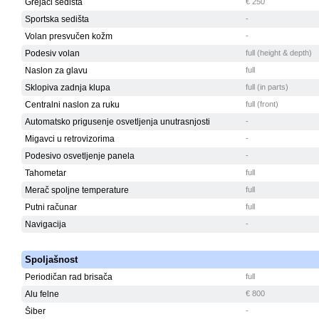
Grejači sedišta
€ 250
Sportska sedišta
-
Volan presvučen kožm
-
Podesiv volan
full (height & depth)
Naslon za glavu
full
Sklopiva zadnja klupa
full (in parts)
Centralni naslon za ruku
full (front)
Automatsko prigusenje osvetljenja unutrasnjosti
-
Migavci u retrovizorima
-
Podesivo osvetljenje panela
-
Tahometar
full
Merač spoljne temperature
full
Putni računar
full
Navigacija
-
Spoljašnost
Periodičan rad brisača
full
Alu felne
€ 800
Šiber
-