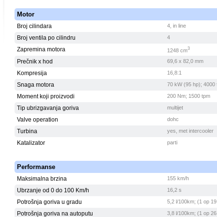
Motor
Broj cilindara
4, in line
Broj ventila po cilindru
4
Zapremina motora
3
1248 cm
Prečnik x hod
69,6 x 82,0 mm
Kompresija
16,8:1
Snaga motora
70 kW (95 hp); 4000
Moment koji proizvodi
200 Nm; 1500 tpm
Tip ubrizgavanja goriva
multijet
Valve operation
dohc
Turbina
yes, met intercooler
Katalizator
parti
Performanse
Maksimalna brzina
155 km/h
Ubrzanje od 0 do 100 Km/h
16,2 s
Potrošnja goriva u gradu
5,2 l/100km; (1 op 19
Potrošnja goriva na autoputu
3,8 l/100km; (1 op 26