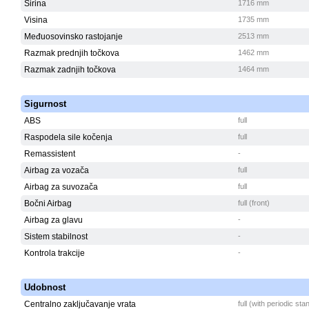
Širina
1716 mm
Visina
1735 mm
Međuosovinsko rastojanje
2513 mm
Razmak prednjih točkova
1462 mm
Razmak zadnjih točkova
1464 mm
Sigurnost
ABS
full
Raspodela sile kočenja
full
Remassistent
-
Airbag za vozača
full
Airbag za suvozača
full
Bočni Airbag
full (front)
Airbag za glavu
-
Sistem stabilnost
-
Kontrola trakcije
-
Udobnost
Centralno zaključavanje vrata
full (with periodic st