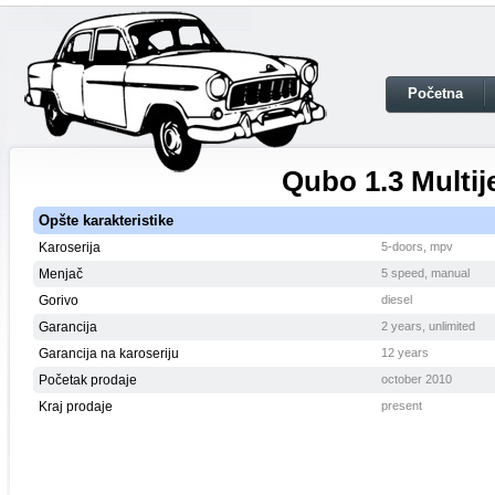
Početna
Qubo 1.3 Multij
Opšte karakteristike
Karoserija
5-doors, mpv
Menjač
5 speed, manual
Gorivo
diesel
Garancija
2 years, unlimited
Garancija na karoseriju
12 years
Početak prodaje
october 2010
Kraj prodaje
present