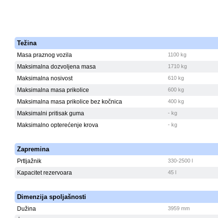
Težina
Masa praznog vozila
1100 kg
Maksimalna dozvoljena masa
1710 kg
Maksimalna nosivost
610 kg
Maksimalna masa prikolice
600 kg
Maksimalna masa prikolice bez kočnica
400 kg
Maksimalni pritisak guma
- kg
Maksimalno opterećenje krova
- kg
Zapremina
Prtljažnik
330-2500 l
Kapacitet rezervoara
45 l
Dimenzija spoljašnosti
Dužina
3959 mm