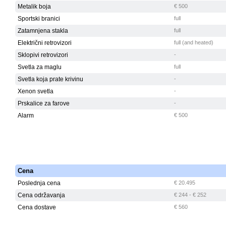
Metalik boja
€ 500
Sportski branici
full
Zatamnjena stakla
full
Električni retrovizori
full (and heated)
Sklopivi retrovizori
-
Svetla za maglu
full
Svetla koja prate krivinu
-
Xenon svetla
-
Prskalice za farove
-
Alarm
€ 500
Cena
Poslednja cena
€ 20.495
Cena održavanja
€ 244 - € 252
Cena dostave
€ 560