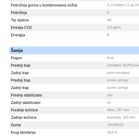
Potrošnja goriva u kombinovanoj vožnji
4,3 l/100km; (1 op 23
Potrošnja
D
Tip sijalice
H5
Emisija CO2
113 g/km
Energija
B
Šasija
Pogon
front
Prednji trap
unrelated, McPherso
Zadnji trap
semi-unrelated
Prednji trap
screw springs
Zadnji trap
screw springs
Prednji stabilizator
yes
Zadnji stabilizator
no
Prednje kočnice
disks, 257 mm
Zadnje kočnice
trommels, 203 mm
Gume
185/65R15
Krug okretanja
10,0 m