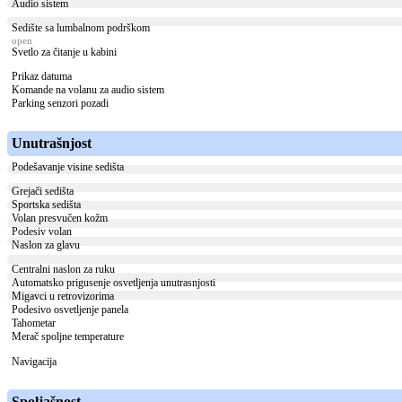
Audio sistem
Sedište sa lumbalnom podrškom
open
Svetlo za čitanje u kabini
Prikaz datuma
Komande na volanu za audio sistem
Parking senzori pozadi
Unutrašnjost
Podešavanje visine sedišta
Grejači sedišta
Sportska sedišta
Volan presvučen kožm
Podesiv volan
Naslon za glavu
Centralni naslon za ruku
Automatsko prigusenje osvetljenja unutrasnjosti
Migavci u retrovizorima
Podesivo osvetljenje panela
Tahometar
Merač spoljne temperature
Navigacija
Spoljašnost