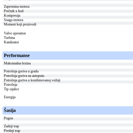
Zapremina motora
Prečnik x hod
Kompresija
Snaga motora
Moment koji proizvodi
Valve operation
Turbina
Katalizator
Performanse
Maksimalna brzina
Potrošnja goriva u gradu
Potrošnja goriva na autoputu
Potrošnja goriva u kombinovanoj vožnji
Potrošnja
Tip sijalice
Energija
Šasija
Pogon
Zadnji trap
Prednji trap