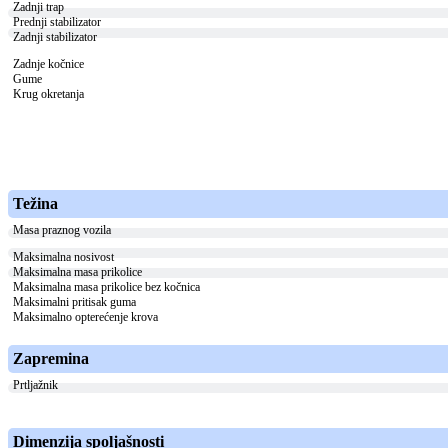
Zadnji trap
Prednji stabilizator
Zadnji stabilizator
Zadnje kočnice
Gume
Krug okretanja
Težina
Masa praznog vozila
Maksimalna nosivost
Maksimalna masa prikolice
Maksimalna masa prikolice bez kočnica
Maksimalni pritisak guma
Maksimalno opterećenje krova
Zapremina
Prtljažnik
Dimenzija spoljašnosti