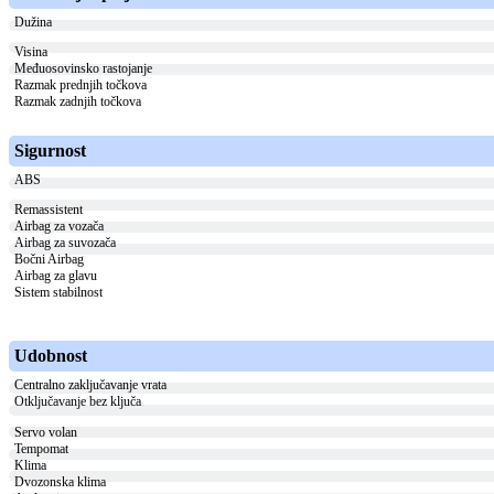
Dužina
Visina
Međuosovinsko rastojanje
Razmak prednjih točkova
Razmak zadnjih točkova
Sigurnost
ABS
Remassistent
Airbag za vozača
Airbag za suvozača
Bočni Airbag
Airbag za glavu
Sistem stabilnost
Udobnost
Centralno zaključavanje vrata
Otključavanje bez ključa
Servo volan
Tempomat
Klima
Dvozonska klima