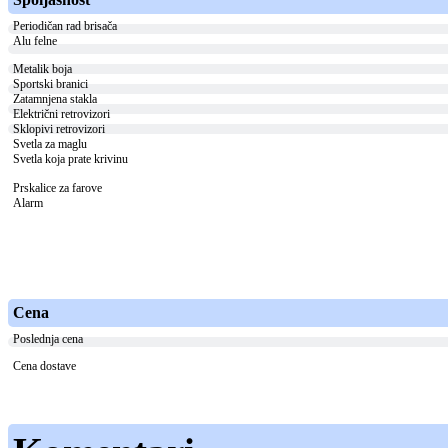
Periodičan rad brisača
Alu felne
Metalik boja
Sportski branici
Zatamnjena stakla
Električni retrovizori
Sklopivi retrovizori
Svetla za maglu
Svetla koja prate krivinu
Prskalice za farove
Alarm
Cena
Poslednja cena
Cena dostave