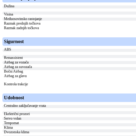
Dužina
Visina
Međuosovinsko rastojanje
Razmak prednjih točkova
Razmak zadnjih točkova
Sigurnost
ABS
Remassistent
Airbag za vozača
Airbag za suvozača
Bočni Airbag
Airbag za glavu
Kontrola trakcije
Udobnost
Centralno zaključavanje vrata
Ekektrični prozori
Servo volan
Tempomat
Klima
Dvozonska klima