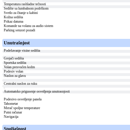
Temperatura rashladne tečnosti
Sedište sa lumbalnom podrškom
Svetlo za čitanje u kabini
Kožna sedišta
Prikaz datuma
Komande na volanu za audio sistem
Parking senzori pozadi
Unutrašnjost
Podešavanje visine sedišta
Grejači sedišta
Sportska sedišta
Volan presvučen kožm
Podesiv volan
Naslon za glavu
Centralni naslon za ruku
-
Automatsko prigusenje osvetljenja unutrasnjosti
Podesivo osvetljenje panela
Tahometar
Merač spoljne temperature
Putni računar
Navigacija
Spoljašnost