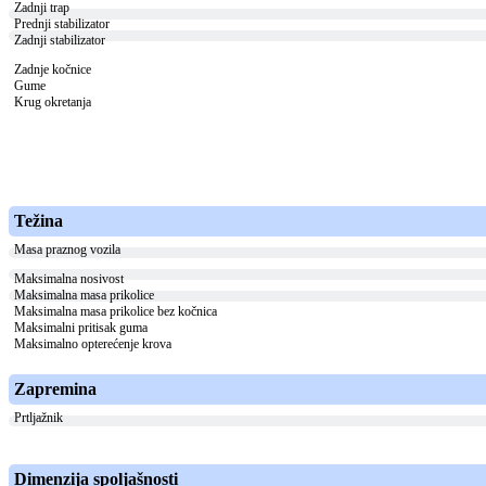
Zadnji trap
Prednji stabilizator
Zadnji stabilizator
Zadnje kočnice
Gume
Krug okretanja
Težina
Masa praznog vozila
Maksimalna nosivost
Maksimalna masa prikolice
Maksimalna masa prikolice bez kočnica
Maksimalni pritisak guma
Maksimalno opterećenje krova
Zapremina
Prtljažnik
Dimenzija spoljašnosti