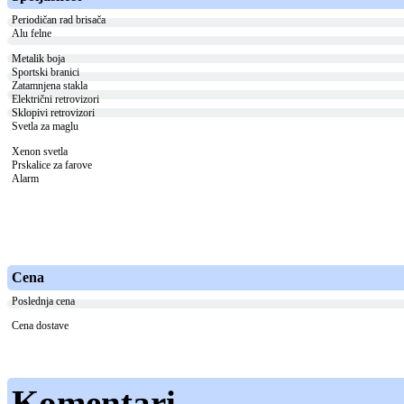
Periodičan rad brisača
Alu felne
Metalik boja
Sportski branici
Zatamnjena stakla
Električni retrovizori
Sklopivi retrovizori
Svetla za maglu
Xenon svetla
Prskalice za farove
Alarm
Cena
Poslednja cena
Cena dostave
Komentari