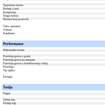
Zapremina motora
Prečnik x hod
Kompresija
Snaga motora
Moment koji proizvodi
Valve operation
Turbina
Katalizator
Performanse
Maksimalna brzina
Potrošnja goriva u gradu
Potrošnja goriva na autoputu
Potrošnja goriva u kombinovanoj vožnji
Potrošnja
Tip sijalice
Energija
Šasija
Pogon
Zadnji trap
Prednji trap