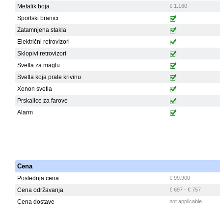
Metalik boja
€ 1.160
Sportski branici
Zatamnjena stakla
Električni retrovizori
Sklopivi retrovizori
Svetla za maglu
Svetla koja prate krivinu
Xenon svetla
Prskalice za farove
Alarm
Cena
Poslednja cena
€ 99.900
Cena održavanja
€ 697 - € 757
Cena dostave
not applicable