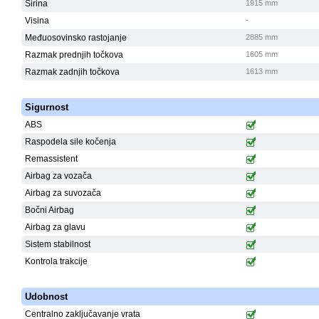
Širina
1915 mm
Visina
-
Međuosovinsko rastojanje
2885 mm
Razmak prednjih točkova
1605 mm
Razmak zadnjih točkova
1613 mm
Sigurnost
ABS
Raspodela sile kočenja
Remassistent
Airbag za vozača
Airbag za suvozača
Bočni Airbag
Airbag za glavu
Sistem stabilnost
Kontrola trakcije
Udobnost
Centralno zaključavanje vrata