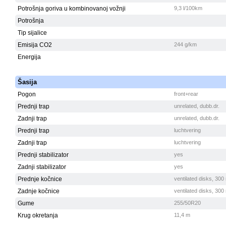
Potrošnja goriva u kombinovanoj vožnji
9,3 l/100km
Potrošnja
Tip sijalice
Emisija CO2
244 g/km
Energija
Šasija
Pogon
front+rear
Prednji trap
unrelated, dubb.dr.
Zadnji trap
unrelated, dubb.dr.
Prednji trap
luchtvering
Zadnji trap
luchtvering
Prednji stabilizator
yes
Zadnji stabilizator
yes
Prednje kočnice
ventilated disks, 30
Zadnje kočnice
ventilated disks, 30
Gume
255/50R20
Krug okretanja
11,4 m