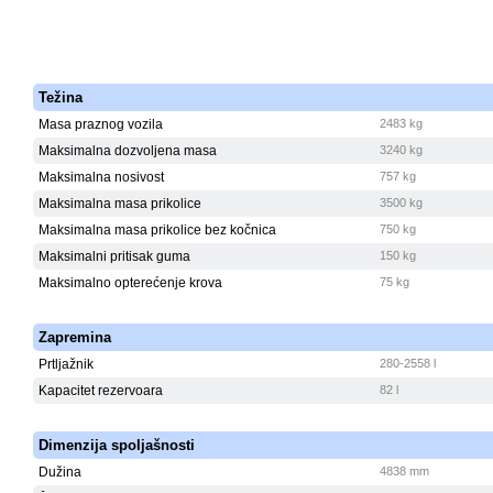
Težina
Masa praznog vozila
2483 kg
Maksimalna dozvoljena masa
3240 kg
Maksimalna nosivost
757 kg
Maksimalna masa prikolice
3500 kg
Maksimalna masa prikolice bez kočnica
750 kg
Maksimalni pritisak guma
150 kg
Maksimalno opterećenje krova
75 kg
Zapremina
Prtljažnik
280-2558 l
Kapacitet rezervoara
82 l
Dimenzija spoljašnosti
Dužina
4838 mm