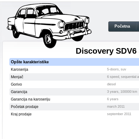
Početna
Discovery SDV6 
Opšte karakteristike
Karoserija
5-doors, suv
Menjač
6 speed, sequential 
Gorivo
diesel
Garancija
3 years, 100000 km
Garancija na karoseriju
6 years
Početak prodaje
march 2011
Kraj prodaje
september 2011