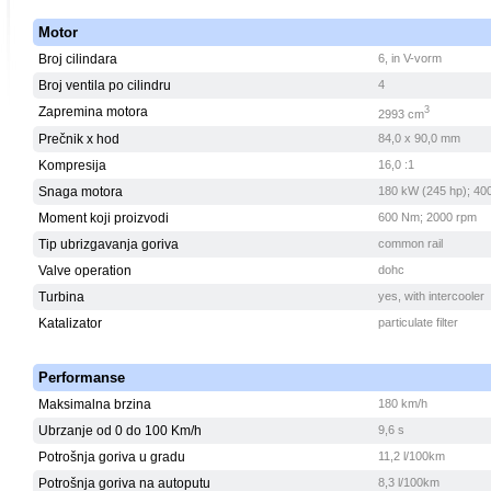
Motor
Broj cilindara
6, in V-vorm
Broj ventila po cilindru
4
Zapremina motora
3
2993 cm
Prečnik x hod
84,0 x 90,0 mm
Kompresija
16,0 :1
Snaga motora
180 kW (245 hp); 40
Moment koji proizvodi
600 Nm; 2000 rpm
Tip ubrizgavanja goriva
common rail
Valve operation
dohc
Turbina
yes, with intercooler
Katalizator
particulate filter
Performanse
Maksimalna brzina
180 km/h
Ubrzanje od 0 do 100 Km/h
9,6 s
Potrošnja goriva u gradu
11,2 l/100km
Potrošnja goriva na autoputu
8,3 l/100km