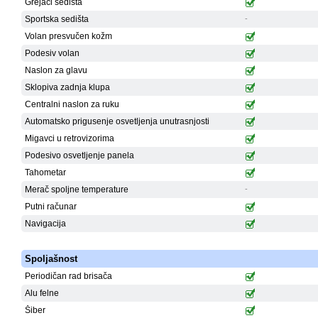
Grejači sedišta
Sportska sedišta
-
Volan presvučen kožm
Podesiv volan
Naslon za glavu
Sklopiva zadnja klupa
Centralni naslon za ruku
Automatsko prigusenje osvetljenja unutrasnjosti
Migavci u retrovizorima
Podesivo osvetljenje panela
Tahometar
Merač spoljne temperature
-
Putni računar
Navigacija
Spoljašnost
Periodičan rad brisača
Alu felne
Šiber