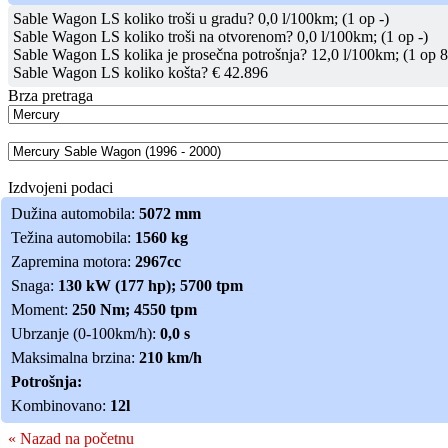
Sable Wagon LS koliko troši u gradu? 0,0 l/100km; (1 op -)
Sable Wagon LS koliko troši na otvorenom? 0,0 l/100km; (1 op -)
Sable Wagon LS kolika je prosečna potrošnja? 12,0 l/100km; (1 op 8
Sable Wagon LS koliko košta? € 42.896
Brza pretraga
Izdvojeni podaci
Dužina automobila:
5072 mm
Težina automobila:
1560 kg
Zapremina motora:
2967cc
Snaga:
130 kW (177 hp); 5700 tpm
Moment:
250 Nm; 4550 tpm
Ubrzanje (0-100km/h):
0,0 s
Maksimalna brzina:
210 km/h
Potrošnja:
Kombinovano:
12l
« Nazad na početnu