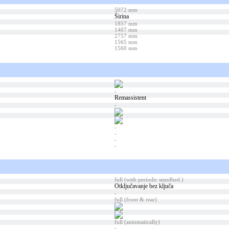
5072 mm
Širina
1857 mm
1407 mm
2757 mm
1565 mm
1560 mm
-
Remassistent
-
-
-
-
-
full (with periodic standbed.)
Otključavanje bez ključa
-
full (front & rear)
full (automatically)
-