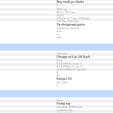
Broj ventila po cilindru
4
3
2967 cm
89,0 x 79,5 mm
10,0:1
130 kW (177 hp); 5700 tpm
250 Nm; 4550 tpm
Tip ubrizgavanja goriva
multipoint injection
dohc
no
rain
210 km/h
Ubrzanje od 0 do 100 Km/h
0,0 s
0,0 l/100km; (1 op -)
0,0 l/100km; (1 op -)
12,0 l/100km; (1 op 8,3)
B
A4
Emisija CO2
287 g/km
F
front
Prednji trap
unrelated, McPherson
onafhankelijk