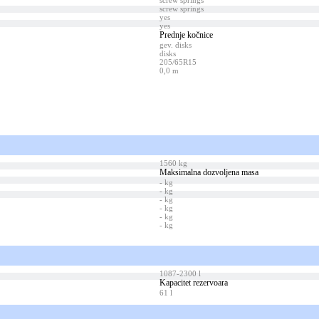
screw springs
screw springs
yes
yes
Prednje kočnice
gev. disks
disks
205/65R15
0,0 m
1560 kg
Maksimalna dozvoljena masa
- kg
- kg
- kg
- kg
- kg
- kg
1087-2300 l
Kapacitet rezervoara
61 l