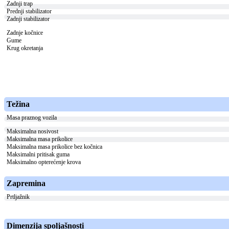
Zadnji trap
Prednji stabilizator
Zadnji stabilizator
Zadnje kočnice
Gume
Krug okretanja
Težina
Masa praznog vozila
Maksimalna nosivost
Maksimalna masa prikolice
Maksimalna masa prikolice bez kočnica
Maksimalni pritisak guma
Maksimalno opterećenje krova
Zapremina
Prtljažnik
Dimenzija spoljašnosti