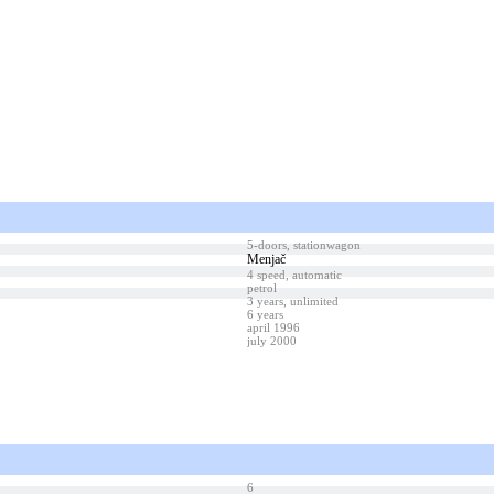
5-doors, stationwagon
Menjač
4 speed, automatic
petrol
3 years, unlimited
6 years
april 1996
july 2000
6