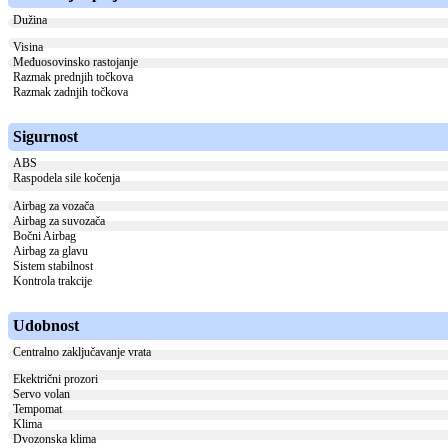
Dužina
Visina
Međuosovinsko rastojanje
Razmak prednjih točkova
Razmak zadnjih točkova
Sigurnost
ABS
Raspodela sile kočenja
Airbag za vozača
Airbag za suvozača
Bočni Airbag
Airbag za glavu
Sistem stabilnost
Kontrola trakcije
Udobnost
Centralno zaključavanje vrata
Ekektrični prozori
Servo volan
Tempomat
Klima
Dvozonska klima