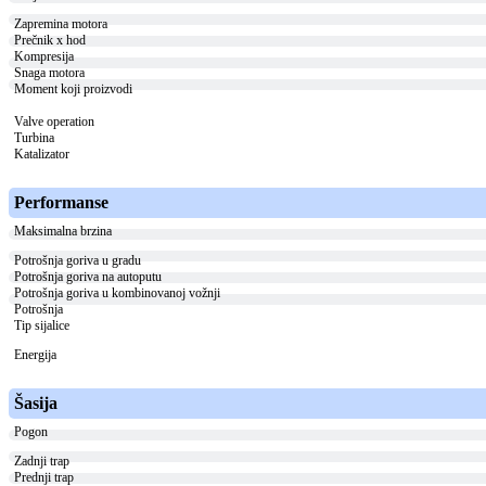
Zapremina motora
Prečnik x hod
Kompresija
Snaga motora
Moment koji proizvodi
Valve operation
Turbina
Katalizator
Performanse
Maksimalna brzina
Potrošnja goriva u gradu
Potrošnja goriva na autoputu
Potrošnja goriva u kombinovanoj vožnji
Potrošnja
Tip sijalice
Energija
Šasija
Pogon
Zadnji trap
Prednji trap