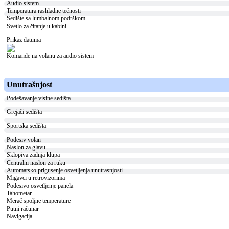
Audio sistem
Temperatura rashladne tečnosti
Sedište sa lumbalnom podrškom
Svetlo za čitanje u kabini
Prikaz datuma
Komande na volanu za audio sistem
Unutrašnjost
Podešavanje visine sedišta
Grejači sedišta
-
Sportska sedišta
Podesiv volan
Naslon za glavu
Sklopiva zadnja klupa
Centralni naslon za ruku
Automatsko prigusenje osvetljenja unutrasnjosti
Migavci u retrovizorima
Podesivo osvetljenje panela
Tahometar
Merač spoljne temperature
Putni računar
Navigacija