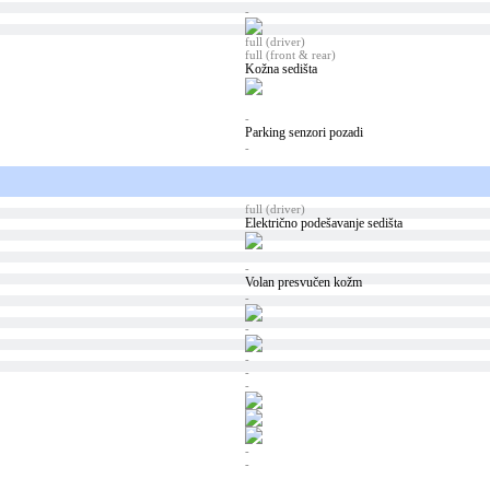
-
full (driver)
full (front & rear)
Kožna sedišta
-
Parking senzori pozadi
-
full (driver)
Električno podešavanje sedišta
-
Volan presvučen kožm
-
-
-
-
-
-
-