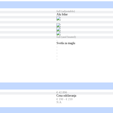
full (adjustable)
Alu felne
full (and heated)
-
Svetla za maglu
-
-
-
-
-
€ 42.896
Cena održavanja
€ 190 - € 210
N.A.