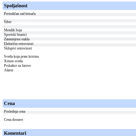
Spoljašnost
Periodičan rad brisača
Šiber
-
Metalik boja
Sportski branici
Zatamnjena stakla
Električni retrovizori
Sklopivi retrovizori
Svetla koja prate krivinu
Xenon svetla
Prskalice za farove
Alarm
Cena
Poslednja cena
Cena dostave
Komentari