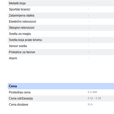
Metalik boja
-
Sportski branici
-
Zatamnjena stakla
-
Električni retrovizori
-
Sklopivi retrovizori
-
Svetla za maglu
-
Svetla koja prate krivinu
-
Xenon svetla
-
Prskalice za farove
-
Alarm
-
Cena
Poslednja cena
€ 5.988
Cena održavanja
€ 62 - € 68
Cena dostave
N.A.