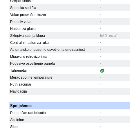
Grejači sedišta
-
Sportska sedišta
-
Volan presvučen kožm
-
Podesiv volan
-
Naslon za glavu
-
Sklopiva zadnja klupa
full (in parts)
Centralni naslon za ruku
-
Automatsko prigusenje osvetljenja unutrasnjosti
-
Migavci u retrovizorima
-
Podesivo osvetljenje panela
-
Tahometar
Merač spoljne temperature
-
Putni računar
-
Navigacija
-
Spoljašnost
Periodičan rad brisača
-
Alu felne
-
Šiber
-