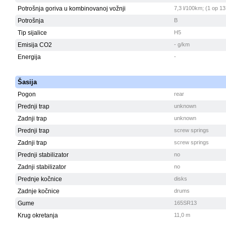
Potrošnja goriva u kombinovanoj vožnji
7,3 l/100km; (1 op 13
Potrošnja
B
Tip sijalice
H5
Emisija CO2
- g/km
Energija
-
Šasija
Pogon
rear
Prednji trap
unknown
Zadnji trap
unknown
Prednji trap
screw springs
Zadnji trap
screw springs
Prednji stabilizator
no
Zadnji stabilizator
no
Prednje kočnice
disks
Zadnje kočnice
drums
Gume
165SR13
Krug okretanja
11,0 m