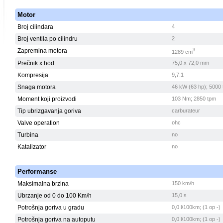
Motor
Broj cilindara
4
Broj ventila po cilindru
2
Zapremina motora
3
1289 cm
Prečnik x hod
75,0 x 72,0 mm
Kompresija
9,7:1
Snaga motora
46 kW (63 hp); 5000
Moment koji proizvodi
103 Nm; 2850 tpm
Tip ubrizgavanja goriva
carburateur
Valve operation
ohc
Turbina
no
Katalizator
no
Performanse
Maksimalna brzina
150 km/h
Ubrzanje od 0 do 100 Km/h
15,0 s
Potrošnja goriva u gradu
0,0 l/100km; (1 op -)
Potrošnja goriva na autoputu
0,0 l/100km; (1 op -)