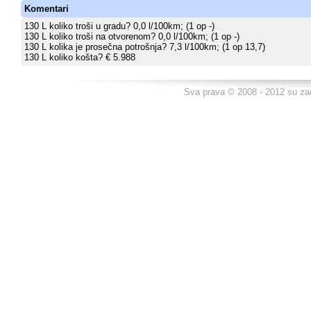
Komentari
130 L koliko troši u gradu? 0,0 l/100km; (1 op -)
130 L koliko troši na otvorenom? 0,0 l/100km; (1 op -)
130 L kolika je prosečna potrošnja? 7,3 l/100km; (1 op 13,7)
130 L koliko košta? € 5.988
Sva prava © 2008 - 2012 su za