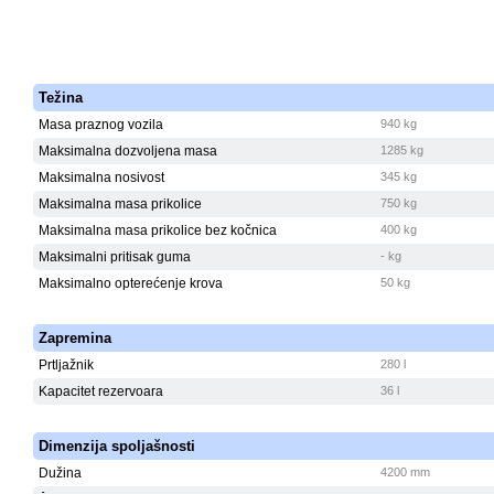
Težina
Masa praznog vozila
940 kg
Maksimalna dozvoljena masa
1285 kg
Maksimalna nosivost
345 kg
Maksimalna masa prikolice
750 kg
Maksimalna masa prikolice bez kočnica
400 kg
Maksimalni pritisak guma
- kg
Maksimalno opterećenje krova
50 kg
Zapremina
Prtljažnik
280 l
Kapacitet rezervoara
36 l
Dimenzija spoljašnosti
Dužina
4200 mm