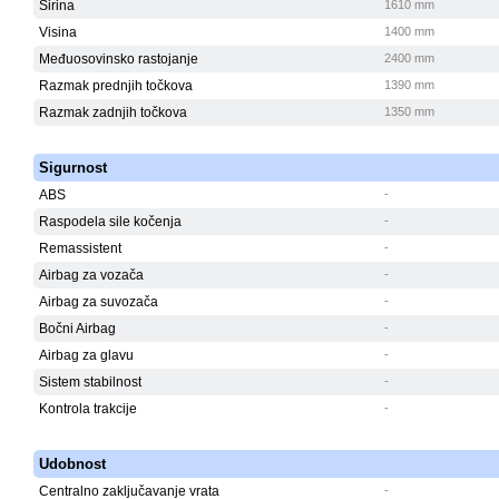
Širina
1610 mm
Visina
1400 mm
Međuosovinsko rastojanje
2400 mm
Razmak prednjih točkova
1390 mm
Razmak zadnjih točkova
1350 mm
Sigurnost
ABS
-
Raspodela sile kočenja
-
Remassistent
-
Airbag za vozača
-
Airbag za suvozača
-
Bočni Airbag
-
Airbag za glavu
-
Sistem stabilnost
-
Kontrola trakcije
-
Udobnost
Centralno zaključavanje vrata
-