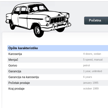
Početna
Opšte karakteristike
Karoserija
4-doors, sedan
Menjač
5 speed, manual
Gorivo
petrol
Garancija
1 year, unlimited
Garancija na karoseriju
6 years
Početak prodaje
january 1985
Kraj prodaje
october 1989