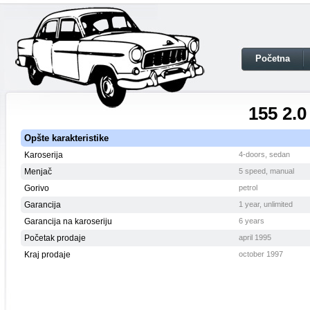
Početna
155 2.0
Opšte karakteristike
Karoserija
4-doors, sedan
Menjač
5 speed, manual
Gorivo
petrol
Garancija
1 year, unlimited
Garancija na karoseriju
6 years
Početak prodaje
april 1995
Kraj prodaje
october 1997