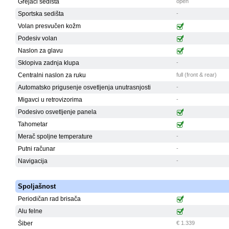
Grejači sedišta
open
Sportska sedišta
-
Volan presvučen kožm
Podesiv volan
Naslon za glavu
Sklopiva zadnja klupa
-
Centralni naslon za ruku
full (front & rear)
Automatsko prigusenje osvetljenja unutrasnjosti
-
Migavci u retrovizorima
-
Podesivo osvetljenje panela
Tahometar
Merač spoljne temperature
-
Putni računar
-
Navigacija
-
Spoljašnost
Periodičan rad brisača
Alu felne
Šiber
€ 1.339