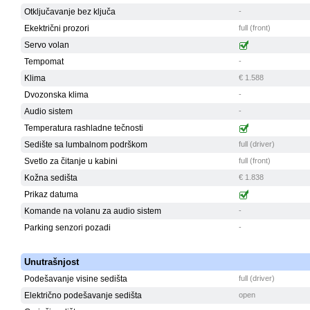
Otključavanje bez ključa
-
Ekektrični prozori
full (front)
Servo volan
Tempomat
-
Klima
€ 1.588
Dvozonska klima
-
Audio sistem
-
Temperatura rashladne tečnosti
Sedište sa lumbalnom podrškom
full (driver)
Svetlo za čitanje u kabini
full (front)
Kožna sedišta
€ 1.838
Prikaz datuma
Komande na volanu za audio sistem
-
Parking senzori pozadi
-
Unutrašnjost
Podešavanje visine sedišta
full (driver)
Električno podešavanje sedišta
open