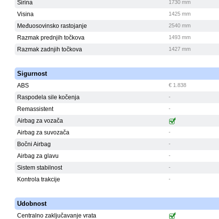
Širina
1730 mm
Visina
1425 mm
Međuosovinsko rastojanje
2540 mm
Razmak prednjih točkova
1493 mm
Razmak zadnjih točkova
1427 mm
Sigurnost
ABS
€ 1.838
Raspodela sile kočenja
-
Remassistent
-
Airbag za vozača
Airbag za suvozača
-
Bočni Airbag
-
Airbag za glavu
-
Sistem stabilnost
-
Kontrola trakcije
-
Udobnost
Centralno zaključavanje vrata