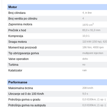
Motor
Broj cilindara
4, in line
Broj ventila po cilindru
4
Zapremina motora
3
1970 cm
Prečnik x hod
83,0 x 91,0 mm
Kompresija
10,0:1
Snaga motora
110 kW (150 hp); 62
Moment koji proizvodi
186 Nm; 4000 tpm
Tip ubrizgavanja goriva
multipoint injection
Valve operation
dohc
Turbina
no
Katalizator
rain
Performanse
Maksimalna brzina
208 km/h
Ubrzanje od 0 do 100 Km/h
9,0 s
Potrošnja goriva u gradu
0,0 l/100km; (1 op -)
Potrošnja goriva na autoputu
0,0 l/100km; (1 op -)