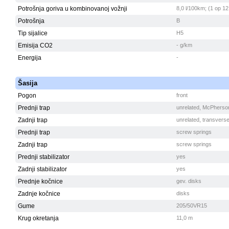
Potrošnja goriva u kombinovanoj vožnji
8,0 l/100km; (1 op 12
Potrošnja
B
Tip sijalice
H5
Emisija CO2
- g/km
Energija
-
Šasija
Pogon
front
Prednji trap
unrelated, McPherso
Zadnji trap
unrelated, transvers
Prednji trap
screw springs
Zadnji trap
screw springs
Prednji stabilizator
yes
Zadnji stabilizator
yes
Prednje kočnice
gev. disks
Zadnje kočnice
disks
Gume
205/50VR15
Krug okretanja
11,0 m