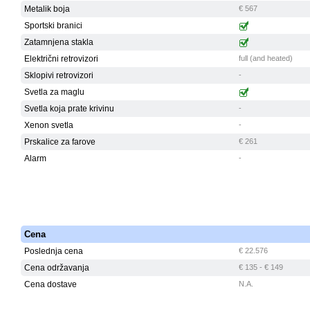
Metalik boja
€ 567
Sportski branici
Zatamnjena stakla
Električni retrovizori
full (and heated)
Sklopivi retrovizori
-
Svetla za maglu
Svetla koja prate krivinu
-
Xenon svetla
-
Prskalice za farove
€ 261
Alarm
-
Cena
Poslednja cena
€ 22.576
Cena održavanja
€ 135 - € 149
Cena dostave
N.A.