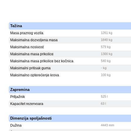
Težina
Masa praznog vozila
1261 kg
Maksimalna dozvoljena masa
1840 kg
Maksimalna nosivost
579 kg
Maksimalna masa prikolice
1300 kg
Maksimalna masa prikolice bez kočnica
540 kg
Maksimalni pritisak guma
- kg
Maksimalno opterećenje krova
100 kg
Zapremina
Prtljažnik
525 l
Kapacitet rezervoara
63 l
Dimenzija spoljašnosti
Dužina
4443 mm