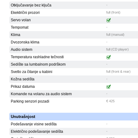
Otključavanje bez ključa
-
Ekektrični prozori
full (front)
Servo volan
Tempomat
-
Klima
full (manual)
Dvozonska klima
-
Audio sistem
full (CD player)
Temperatura rashladne tečnosti
Sedište sa lumbalnom podrškom
-
Svetlo za čitanje u kabini
full (front & rear)
Kožna sedišta
-
Prikaz datuma
Komande na volanu za audio sistem
-
Parking senzori pozadi
€ 425
Unutrašnjost
Podešavanje visine sedišta
-
Električno podešavanje sedišta
-