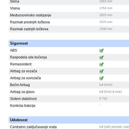
Širina
1863 mm
Visina
1752 mm
Međuosovinsko rastojanje
2823 mm
Razmak prednjih točkova
1570 mm
Razmak zadnjih točkova
1548 mm
Sigurnost
ABS
Raspodela sile kočenja
Remassistent
Airbag za vozača
Airbag za suvozača
Bočni Airbag
full (front)
Airbag za glavu
full (front & rear)
Sistem stabilnost
€ 750
Kontrola trakcije
-
Udobnost
Centralno zaključavanje vrata
full (with periodic st