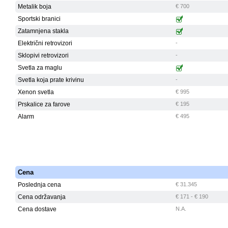
Metalik boja
€ 700
Sportski branici
Zatamnjena stakla
Električni retrovizori
-
Sklopivi retrovizori
-
Svetla za maglu
Svetla koja prate krivinu
-
Xenon svetla
€ 995
Prskalice za farove
€ 195
Alarm
€ 495
Cena
Poslednja cena
€ 31.345
Cena održavanja
€ 171 - € 190
Cena dostave
N.A.