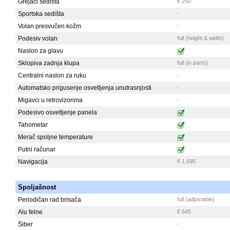
Grejači sedišta
€ 250
Sportska sedišta
-
Volan presvučen kožm
-
Podesiv volan
full (height & width)
Naslon za glavu
Sklopiva zadnja klupa
full (in parts)
Centralni naslon za ruku
-
Automatsko prigusenje osvetljenja unutrasnjosti
-
Migavci u retrovizorima
-
Podesivo osvetljenje panela
Tahometar
Merač spoljne temperature
Putni računar
Navigacija
€ 1.595
Spoljašnost
Periodičan rad brisača
full (adjustable)
Alu felne
€ 645
Šiber
-