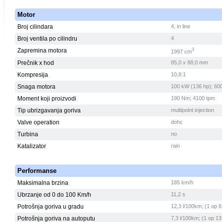
Motor
Broj cilindara
4, in line
Broj ventila po cilindru
4
Zapremina motora
3
1997 cm
Prečnik x hod
85,0 x 88,0 mm
Kompresija
10,8:1
Snaga motora
100 kW (136 hp); 60
Moment koji proizvodi
190 Nm; 4100 tpm
Tip ubrizgavanja goriva
multipoint injection
Valve operation
dohc
Turbina
no
Katalizator
rain
Performanse
Maksimalna brzina
185 km/h
Ubrzanje od 0 do 100 Km/h
11,2 s
Potrošnja goriva u gradu
12,3 l/100km; (1 op 8
Potrošnja goriva na autoputu
7,3 l/100km; (1 op 13