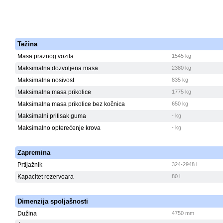
Težina
Masa praznog vozila
1545 kg
Maksimalna dozvoljena masa
2380 kg
Maksimalna nosivost
835 kg
Maksimalna masa prikolice
1775 kg
Maksimalna masa prikolice bez kočnica
650 kg
Maksimalni pritisak guma
- kg
Maksimalno opterećenje krova
- kg
Zapremina
Prtljažnik
324-2948 l
Kapacitet rezervoara
80 l
Dimenzija spoljašnosti
Dužina
4750 mm