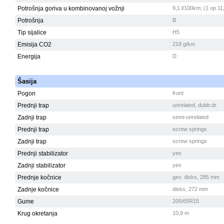
Potrošnja goriva u kombinovanoj vožnji
9,1 l/100km; (1 op 11
Potrošnja
B
Tip sijalice
H5
Emisija CO2
218 g/km
Energija
D
Šasija
Pogon
front
Prednji trap
unrelated, dubb.dr.
Zadnji trap
semi-unrelated
Prednji trap
screw springs
Zadnji trap
screw springs
Prednji stabilizator
yes
Zadnji stabilizator
yes
Prednje kočnice
gev. disks, 285 mm
Zadnje kočnice
disks, 272 mm
Gume
205/65R15
Krug okretanja
10,9 m