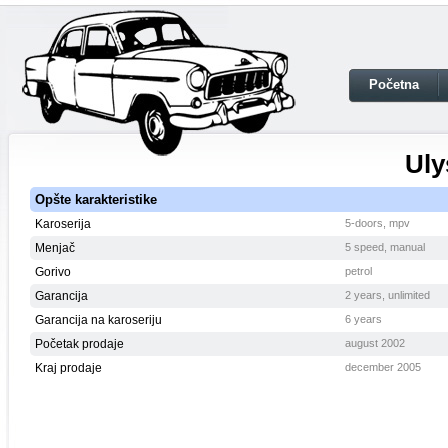
Početna
Uly
Opšte karakteristike
Karoserija
5-doors, mpv
Menjač
5 speed, manual
Gorivo
petrol
Garancija
2 years, unlimited
Garancija na karoseriju
6 years
Početak prodaje
august 2002
Kraj prodaje
december 2005