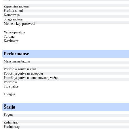
Zapremina motora
Prečnik x hod
Kompresija
Snaga motora
Moment koji proizvodi
Valve operation
Turbina
Katalizator
Performanse
Maksimalna brzina
Potrošnja goriva u gradu
Potrošnja goriva na autoputu
Potrošnja goriva u kombinovanoj vožnji
Potrošnja
Tip sijalice
Energija
Šasija
Pogon
Zadnji trap
Prednji trap