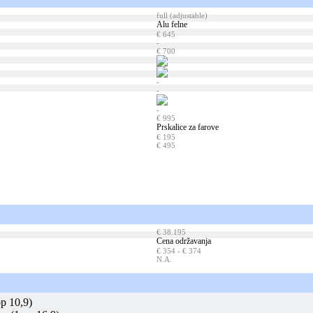
full (adjustable)
Alu felne
€ 645
-
€ 700
-
-
-
€ 995
Prskalice za farove
€ 195
€ 495
€ 38.195
Cena održavanja
€ 354 - € 374
N.A.
p 10,9)