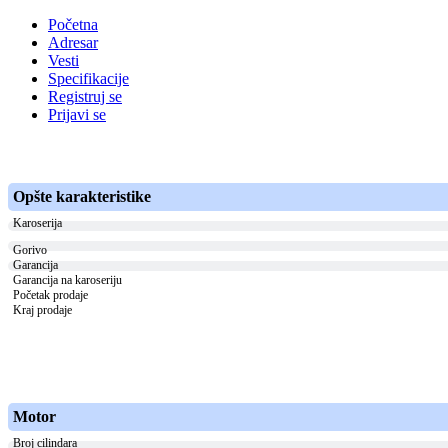
Početna
Adresar
Vesti
Specifikacije
Registruj se
Prijavi se
Opšte karakteristike
Karoserija
Gorivo
Garancija
Garancija na karoseriju
Početak prodaje
Kraj prodaje
Motor
Broj cilindara