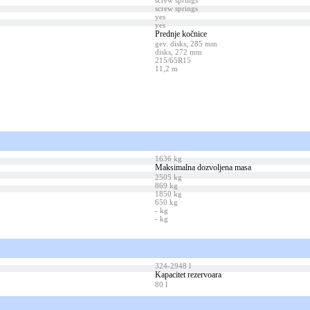
screw springs
screw springs
yes
yes
Prednje kočnice
gev. disks, 285 mm
disks, 272 mm
215/65R15
11,2 m
1636 kg
Maksimalna dozvoljena masa
2505 kg
869 kg
1850 kg
650 kg
- kg
- kg
324-2948 l
Kapacitet rezervoara
80 l