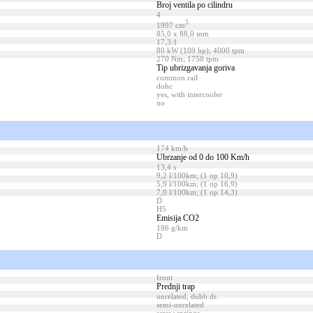
Broj ventila po cilindru
4
3
1997 cm
85,0 x 88,0 mm
17,3:1
80 kW (109 hp); 4000 tpm
270 Nm; 1750 tpm
Tip ubrizgavanja goriva
common rail
dohc
yes, with intercooler
no
174 km/h
Ubrzanje od 0 do 100 Km/h
13,4 s
9,2 l/100km; (1 op 10,9)
5,9 l/100km; (1 op 16,9)
7,0 l/100km; (1 op 14,3)
D
H5
Emisija CO2
186 g/km
D
front
Prednji trap
unrelated, dubb.dr.
semi-unrelated