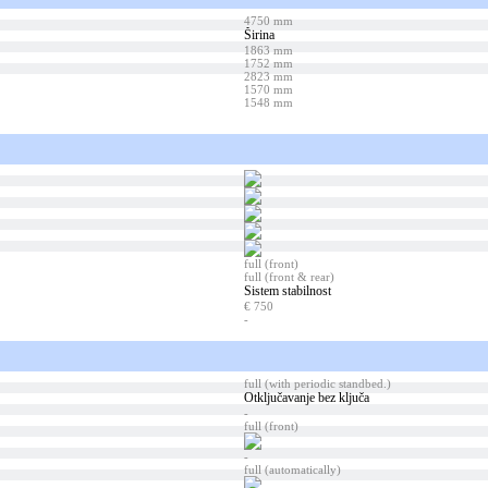
4750 mm
Širina
1863 mm
1752 mm
2823 mm
1570 mm
1548 mm
full (front)
full (front & rear)
Sistem stabilnost
€ 750
-
full (with periodic standbed.)
Otključavanje bez ključa
-
full (front)
-
full (automatically)