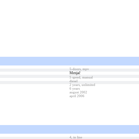
5-doors, mpv
Menjač
5 speed, manual
diesel
2 years, unlimited
6 years
august 2002
april 2006
4, in line