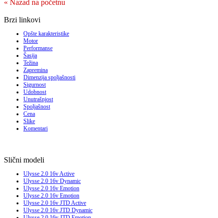
« Nazad na početnu
Brzi linkovi
Opšte karakteristike
Motor
Performanse
Šasija
Težina
Zapremina
Dimenzija spoljašnosti
Sigurnost
Udobnost
Unutrašnjost
Spoljašnost
Cena
Slike
Komentari
Slični modeli
Ulysse 2.0 16v Active
Ulysse 2.0 16v Dynamic
Ulysse 2.0 16v Emotion
Ulysse 2.0 16v Emotion
Ulysse 2.0 16v JTD Active
Ulysse 2.0 16v JTD Dynamic
Ulysse 2.0 16v JTD Emotion