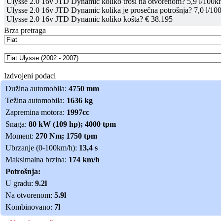
Ulysse 2.0 16v JTD Dynamic koliko troši na otvorenom? 5,9 l/100km
Ulysse 2.0 16v JTD Dynamic kolika je prosečna potrošnja? 7,0 l/10
Ulysse 2.0 16v JTD Dynamic koliko košta? € 38.195
Brza pretraga
Izdvojeni podaci
Dužina automobila:
4750 mm
Težina automobila:
1636 kg
Zapremina motora:
1997cc
Snaga:
80 kW (109 hp); 4000 tpm
Moment:
270 Nm; 1750 tpm
Ubrzanje (0-100km/h):
13,4 s
Maksimalna brzina:
174 km/h
Potrošnja:
U gradu:
9.2l
Na otvorenom:
5.9l
Kombinovano:
7l