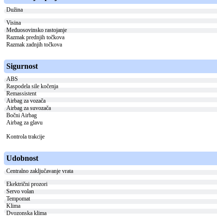
Dužina
Visina
Međuosovinsko rastojanje
Razmak prednjih točkova
Razmak zadnjih točkova
Sigurnost
ABS
Raspodela sile kočenja
Remassistent
Airbag za vozača
Airbag za suvozača
Bočni Airbag
Airbag za glavu
Kontrola trakcije
Udobnost
Centralno zaključavanje vrata
Ekektrični prozori
Servo volan
Tempomat
Klima
Dvozonska klima