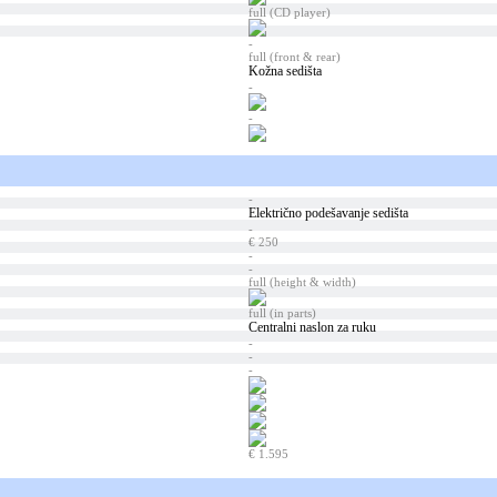
full (CD player)
-
full (front & rear)
Kožna sedišta
-
-
-
Električno podešavanje sedišta
-
€ 250
-
-
full (height & width)
full (in parts)
Centralni naslon za ruku
-
-
-
€ 1.595