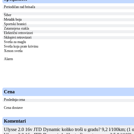
Periodičan rad brisača
Šiber
Metalik boja
Sportski branici
Zatamnjena stakla
Električni retrovizori
Sklopivi retrovizori
Svetla za maglu
Svetla koja prate krivinu
Xenon svetla
Alarm
Cena
Poslednja cena
Cena dostave
Komentari
Ulysse 2.0 16v JTD Dynamic koliko troši u gradu? 9,2 l/100km; (1 o