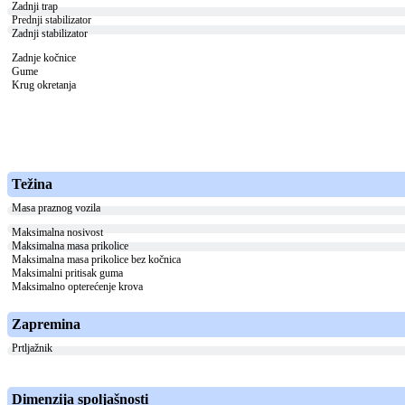
Zadnji trap
Prednji stabilizator
Zadnji stabilizator
Zadnje kočnice
Gume
Krug okretanja
Težina
Masa praznog vozila
Maksimalna nosivost
Maksimalna masa prikolice
Maksimalna masa prikolice bez kočnica
Maksimalni pritisak guma
Maksimalno opterećenje krova
Zapremina
Prtljažnik
Dimenzija spoljašnosti