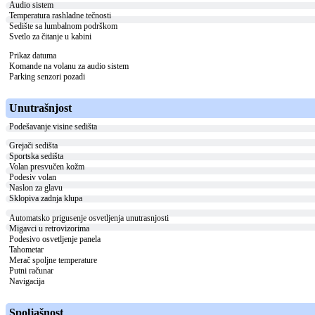
Audio sistem
Temperatura rashladne tečnosti
Sedište sa lumbalnom podrškom
Svetlo za čitanje u kabini
Prikaz datuma
Komande na volanu za audio sistem
Parking senzori pozadi
Unutrašnjost
Podešavanje visine sedišta
Grejači sedišta
Sportska sedišta
Volan presvučen kožm
Podesiv volan
Naslon za glavu
Sklopiva zadnja klupa
Automatsko prigusenje osvetljenja unutrasnjosti
Migavci u retrovizorima
Podesivo osvetljenje panela
Tahometar
Merač spoljne temperature
Putni računar
Navigacija
Spoljašnost