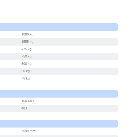
1080 kg
1555 kg
475 kg
750 kg
500 kg
50 kg
75 kg
160-680 l
40 l
3699 mm