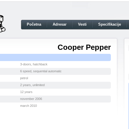
Početna
Adresar
Vesti
Specifikacije
Cooper Pepper
3-doors, hatchback
6 speed, sequential automatic
petrol
2 years, unlimited
12 years
november 2006
march 2010