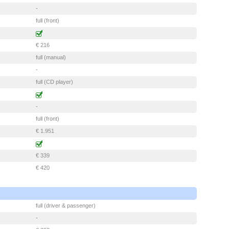
-
full (front)
€ 216
full (manual)
-
full (CD player)
-
full (front)
€ 1.951
€ 339
€ 420
full (driver & passenger)
-