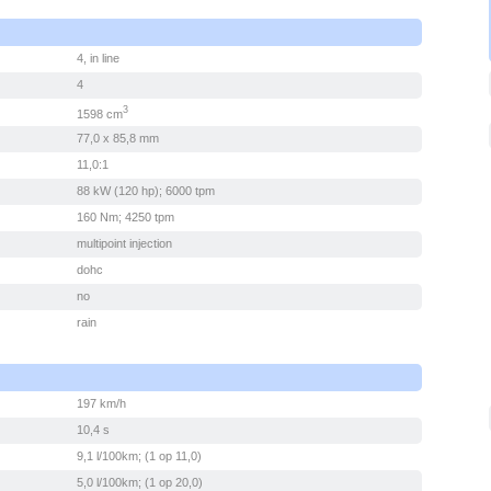
4, in line
4
3
1598 cm
77,0 x 85,8 mm
11,0:1
88 kW (120 hp); 6000 tpm
160 Nm; 4250 tpm
multipoint injection
dohc
no
rain
197 km/h
10,4 s
9,1 l/100km; (1 op 11,0)
5,0 l/100km; (1 op 20,0)