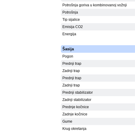
Potrošnja goriva u kombinovanoj vožnji
Potrošnja
Tip sijalice
Emisija CO2
Energija
Šasija
Pogon
Prednji trap
Zadnji trap
Prednji trap
Zadnji trap
Prednji stabilizator
Zadnji stabilizator
Prednje kočnice
Zadnje kočnice
Gume
Krug okretanja