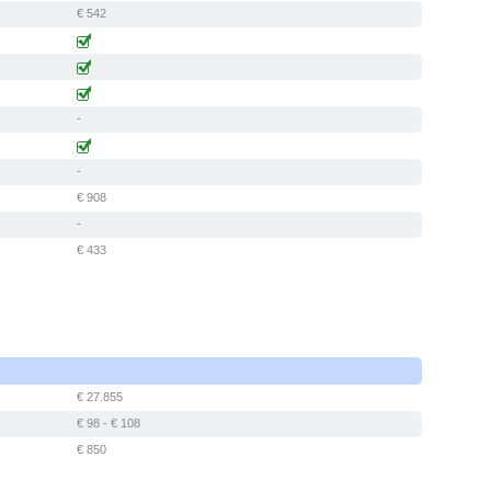
€ 542
-
-
€ 908
-
€ 433
€ 27.855
€ 98 - € 108
€ 850