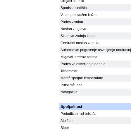
Grejači sedišta
Sportska sedišta
Volan presvučen kožm
Podesiv volan
Naslon za glavu
Sklopiva zadnja klupa
Centralni naslon za ruku
Automatsko prigusenje osvetljenja unutrasnj
Migavci u retrovizorima
Podesivo osvetljenje panela
Tahometar
Merač spoljne temperature
Putni računar
Navigacija
Spoljašnost
Periodičan rad brisača
Alu felne
Šiber