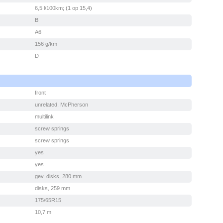
6,5 l/100km; (1 op 15,4)
B
A6
156 g/km
D
front
unrelated, McPherson
multilink
screw springs
screw springs
yes
yes
gev. disks, 280 mm
disks, 259 mm
175/65R15
10,7 m