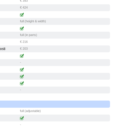
€ 393
€ 424
full (height & width)
full (in parts)
€ 216
osti
€ 203
-
-
full (adjustable)
-