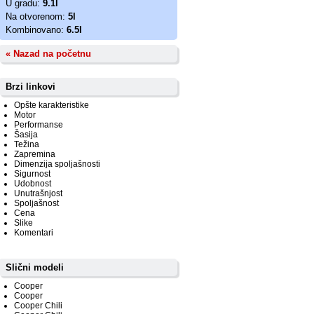
U gradu:
9.1l
Na otvorenom:
5l
Kombinovano:
6.5l
« Nazad na početnu
Brzi linkovi
Opšte karakteristike
Motor
Performanse
Šasija
Težina
Zapremina
Dimenzija spoljašnosti
Sigurnost
Udobnost
Unutrašnjost
Spoljašnost
Cena
Slike
Komentari
Slični modeli
Cooper
Cooper
Cooper Chili