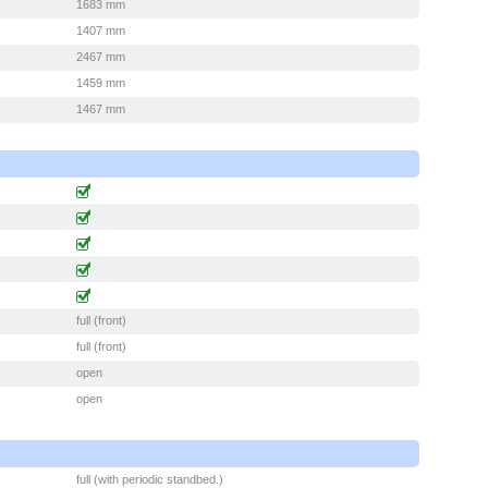
1683 mm
1407 mm
2467 mm
1459 mm
1467 mm
full (front)
full (front)
open
open
full (with periodic standbed.)