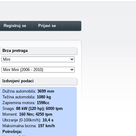
Registruj se
Prijavi se
Brza pretraga
Izdvojeni podaci
Dužina automobila:
3699 mm
Težina automobila:
1080 kg
Zapremina motora:
1598cc
Snaga:
88 kW (120 hp); 6000 tpm
Moment:
160 Nm; 4250 tpm
Ubrzanje (0-100km/h):
10,4 s
Maksimalna brzina:
197 km/h
Potrošnja: