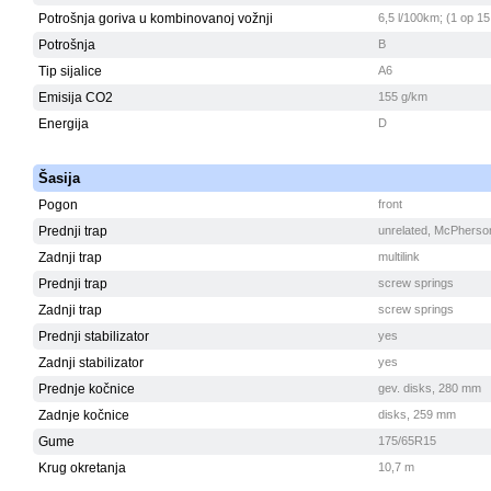
Potrošnja goriva u kombinovanoj vožnji
6,5 l/100km; (1 op 15
Potrošnja
B
Tip sijalice
A6
Emisija CO2
155 g/km
Energija
D
Šasija
Pogon
front
Prednji trap
unrelated, McPherso
Zadnji trap
multilink
Prednji trap
screw springs
Zadnji trap
screw springs
Prednji stabilizator
yes
Zadnji stabilizator
yes
Prednje kočnice
gev. disks, 280 mm
Zadnje kočnice
disks, 259 mm
Gume
175/65R15
Krug okretanja
10,7 m