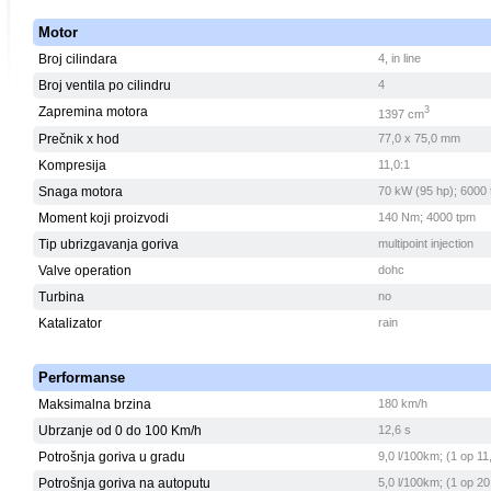
Motor
Broj cilindara
4, in line
Broj ventila po cilindru
4
Zapremina motora
3
1397 cm
Prečnik x hod
77,0 x 75,0 mm
Kompresija
11,0:1
Snaga motora
70 kW (95 hp); 6000
Moment koji proizvodi
140 Nm; 4000 tpm
Tip ubrizgavanja goriva
multipoint injection
Valve operation
dohc
Turbina
no
Katalizator
rain
Performanse
Maksimalna brzina
180 km/h
Ubrzanje od 0 do 100 Km/h
12,6 s
Potrošnja goriva u gradu
9,0 l/100km; (1 op 11
Potrošnja goriva na autoputu
5,0 l/100km; (1 op 20