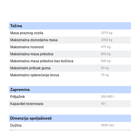
Težina
Masa praznog vozila
1075 kg
Maksimalna dozvoljena masa
1550 kg
Maksimalna nosivost
475 kg
Maksimalna masa prikolice
650 kg
Maksimalna masa prikolice bez kočnica
500 kg
Maksimalni pritisak guma
50 kg
Maksimalno opterećenje krova
75 kg
Zapremina
Prtljažnik
160-680 l
Kapacitet rezervoara
40 l
Dimenzija spoljašnosti
Dužina
3699 mm