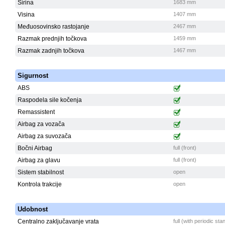
Širina
1683 mm
Visina
1407 mm
Međuosovinsko rastojanje
2467 mm
Razmak prednjih točkova
1459 mm
Razmak zadnjih točkova
1467 mm
Sigurnost
ABS
Raspodela sile kočenja
Remassistent
Airbag za vozača
Airbag za suvozača
Bočni Airbag
full (front)
Airbag za glavu
full (front)
Sistem stabilnost
open
Kontrola trakcije
open
Udobnost
Centralno zaključavanje vrata
full (with periodic st