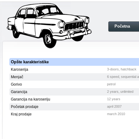
Početna
Opšte karakteristike
Karoserija
3-doors, hatchback
Menjač
6 speed, sequential 
Gorivo
petrol
Garancija
2 years, unlimited
Garancija na karoseriju
12 years
Početak prodaje
april 2007
Kraj prodaje
march 2010