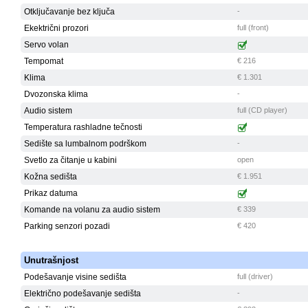
Otključavanje bez ključa
-
Ekektrični prozori
full (front)
Servo volan
Tempomat
€ 216
Klima
€ 1.301
Dvozonska klima
-
Audio sistem
full (CD player)
Temperatura rashladne tečnosti
Sedište sa lumbalnom podrškom
-
Svetlo za čitanje u kabini
open
Kožna sedišta
€ 1.951
Prikaz datuma
Komande na volanu za audio sistem
€ 339
Parking senzori pozadi
€ 420
Unutrašnjost
Podešavanje visine sedišta
full (driver)
Električno podešavanje sedišta
-