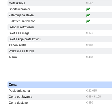
Metalik boja
€ 542
Sportski branici
Zatamnjena stakla
Električni retrovizori
Sklopivi retrovizori
-
Svetla za maglu
€ 176
Svetla koja prate krivinu
-
Xenon svetla
€ 908
Prskalice za farove
-
Alarm
€ 433
Cena
Poslednja cena
€ 22.615
Cena održavanja
€ 98 - € 108
Cena dostave
€ 850