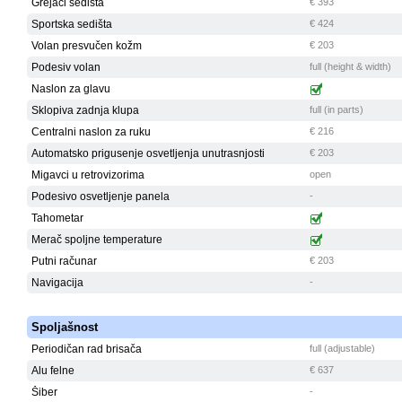
Grejači sedišta
€ 393
Sportska sedišta
€ 424
Volan presvučen kožm
€ 203
Podesiv volan
full (height & width)
Naslon za glavu
Sklopiva zadnja klupa
full (in parts)
Centralni naslon za ruku
€ 216
Automatsko prigusenje osvetljenja unutrasnjosti
€ 203
Migavci u retrovizorima
open
Podesivo osvetljenje panela
-
Tahometar
Merač spoljne temperature
Putni računar
€ 203
Navigacija
-
Spoljašnost
Periodičan rad brisača
full (adjustable)
Alu felne
€ 637
Šiber
-