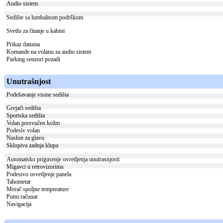
Audio sistem
Sedište sa lumbalnom podrškom
-
Svetlo za čitanje u kabini
Prikaz datuma
Komande na volanu za audio sistem
Parking senzori pozadi
Unutrašnjost
Podešavanje visine sedišta
Grejači sedišta
Sportska sedišta
Volan presvučen kožm
Podesiv volan
Naslon za glavu
Sklopiva zadnja klupa
Automatsko prigusenje osvetljenja unutrasnjosti
Migavci u retrovizorima
Podesivo osvetljenje panela
Tahometar
Merač spoljne temperature
Putni računar
Navigacija