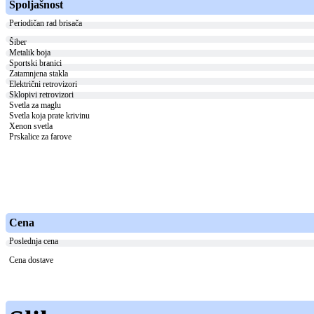
Spoljašnost
Periodičan rad brisača
Šiber
Metalik boja
Sportski branici
Zatamnjena stakla
Električni retrovizori
Sklopivi retrovizori
Svetla za maglu
Svetla koja prate krivinu
Xenon svetla
Prskalice za farove
Cena
Poslednja cena
Cena dostave