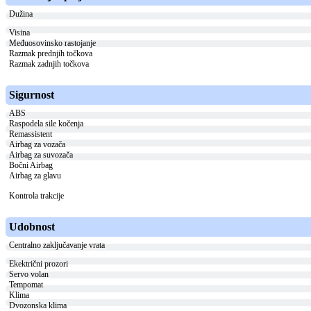
Dužina
Visina
Međuosovinsko rastojanje
Razmak prednjih točkova
Razmak zadnjih točkova
Sigurnost
ABS
Raspodela sile kočenja
Remassistent
Airbag za vozača
Airbag za suvozača
Bočni Airbag
Airbag za glavu
Kontrola trakcije
Udobnost
Centralno zaključavanje vrata
Ekektrični prozori
Servo volan
Tempomat
Klima
Dvozonska klima