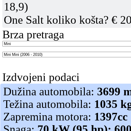
18,9)
One Salt koliko košta? € 2
Brza pretraga
Izdvojeni podaci
Dužina automobila:
3699 
Težina automobila:
1035 k
Zapremina motora:
1397cc
Snaga:
70 kW (95 hp); 60