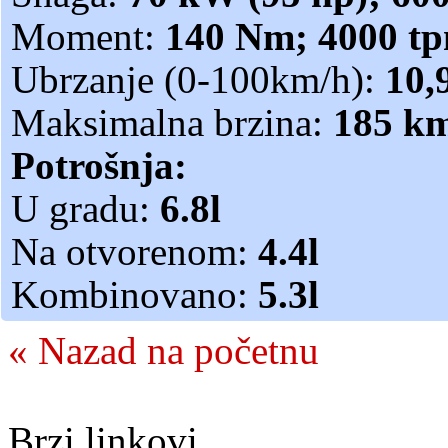
Moment:
140 Nm; 4000 t
Ubrzanje (0-100km/h):
10,
Maksimalna brzina:
185 k
Potrošnja:
U gradu:
6.8l
Na otvorenom:
4.4l
Kombinovano:
5.3l
« Nazad na početnu
Brzi linkovi