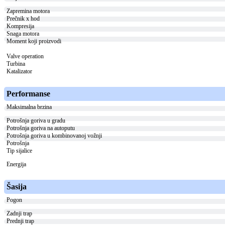
Zapremina motora
Prečnik x hod
Kompresija
Snaga motora
Moment koji proizvodi
Valve operation
Turbina
Katalizator
Performanse
Maksimalna brzina
Potrošnja goriva u gradu
Potrošnja goriva na autoputu
Potrošnja goriva u kombinovanoj vožnji
Potrošnja
Tip sijalice
Energija
Šasija
Pogon
Zadnji trap
Prednji trap