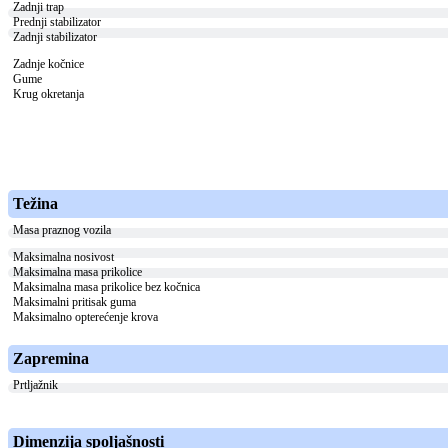
Zadnji trap
Prednji stabilizator
Zadnji stabilizator
Zadnje kočnice
Gume
Krug okretanja
Težina
Masa praznog vozila
Maksimalna nosivost
Maksimalna masa prikolice
Maksimalna masa prikolice bez kočnica
Maksimalni pritisak guma
Maksimalno opterećenje krova
Zapremina
Prtljažnik
Dimenzija spoljašnosti