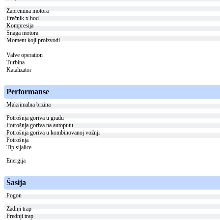
Zapremina motora
Prečnik x hod
Kompresija
Snaga motora
Moment koji proizvodi
Valve operation
Turbina
Katalizator
Performanse
Maksimalna brzina
Potrošnja goriva u gradu
Potrošnja goriva na autoputu
Potrošnja goriva u kombinovanoj vožnji
Potrošnja
Tip sijalice
Energija
Šasija
Pogon
Zadnji trap
Prednji trap