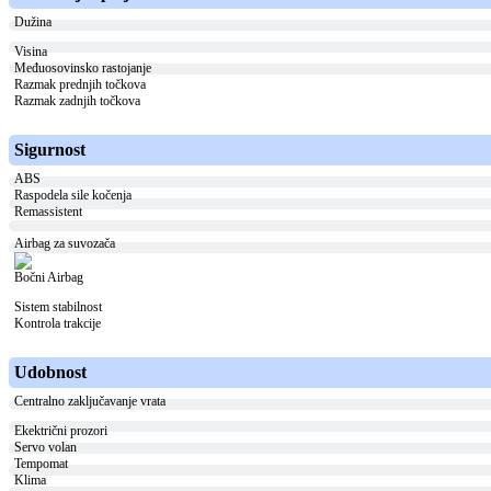
Dužina
Visina
Međuosovinsko rastojanje
Razmak prednjih točkova
Razmak zadnjih točkova
Sigurnost
ABS
Raspodela sile kočenja
Remassistent
Airbag za suvozača
Bočni Airbag
Sistem stabilnost
Kontrola trakcije
Udobnost
Centralno zaključavanje vrata
Ekektrični prozori
Servo volan
Tempomat
Klima