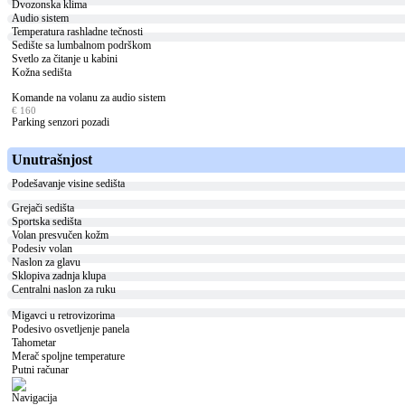
Dvozonska klima
Audio sistem
Temperatura rashladne tečnosti
Sedište sa lumbalnom podrškom
Svetlo za čitanje u kabini
Kožna sedišta
Komande na volanu za audio sistem
€ 160
Parking senzori pozadi
Unutrašnjost
Podešavanje visine sedišta
Grejači sedišta
Sportska sedišta
Volan presvučen kožm
Podesiv volan
Naslon za glavu
Sklopiva zadnja klupa
Centralni naslon za ruku
Migavci u retrovizorima
Podesivo osvetljenje panela
Tahometar
Merač spoljne temperature
Putni računar
Navigacija