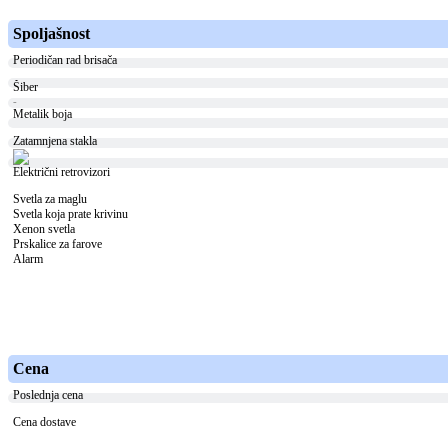
Spoljašnost
Periodičan rad brisača
Šiber
-
Metalik boja
Zatamnjena stakla
Električni retrovizori
Svetla za maglu
Svetla koja prate krivinu
Xenon svetla
Prskalice za farove
Alarm
Cena
Poslednja cena
Cena dostave