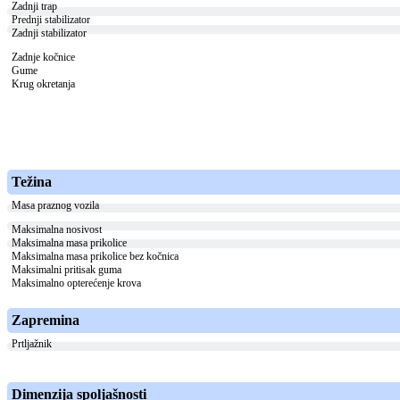
Zadnji trap
Prednji stabilizator
Zadnji stabilizator
Zadnje kočnice
Gume
Krug okretanja
Težina
Masa praznog vozila
Maksimalna nosivost
Maksimalna masa prikolice
Maksimalna masa prikolice bez kočnica
Maksimalni pritisak guma
Maksimalno opterećenje krova
Zapremina
Prtljažnik
Dimenzija spoljašnosti