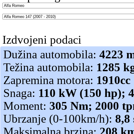
Izdvojeni podaci
Dužina automobila:
4223 
Težina automobila:
1285 k
Zapremina motora:
1910cc
Snaga:
110 kW (150 hp); 
Moment:
305 Nm; 2000 t
Ubrzanje (0-100km/h):
8,8 
Maksimalna brzina:
208 k