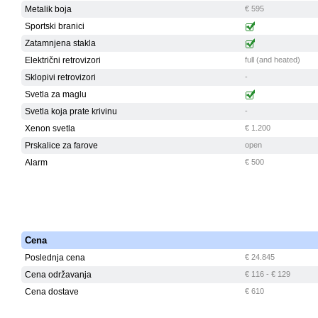
Metalik boja
€ 595
Sportski branici
Zatamnjena stakla
Električni retrovizori
full (and heated)
Sklopivi retrovizori
-
Svetla za maglu
Svetla koja prate krivinu
-
Xenon svetla
€ 1.200
Prskalice za farove
open
Alarm
€ 500
Cena
Poslednja cena
€ 24.845
Cena održavanja
€ 116 - € 129
Cena dostave
€ 610