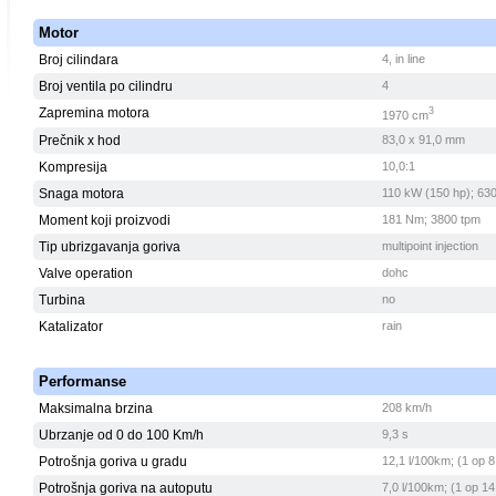
Motor
Broj cilindara
4, in line
Broj ventila po cilindru
4
Zapremina motora
3
1970 cm
Prečnik x hod
83,0 x 91,0 mm
Kompresija
10,0:1
Snaga motora
110 kW (150 hp); 63
Moment koji proizvodi
181 Nm; 3800 tpm
Tip ubrizgavanja goriva
multipoint injection
Valve operation
dohc
Turbina
no
Katalizator
rain
Performanse
Maksimalna brzina
208 km/h
Ubrzanje od 0 do 100 Km/h
9,3 s
Potrošnja goriva u gradu
12,1 l/100km; (1 op 8
Potrošnja goriva na autoputu
7,0 l/100km; (1 op 14