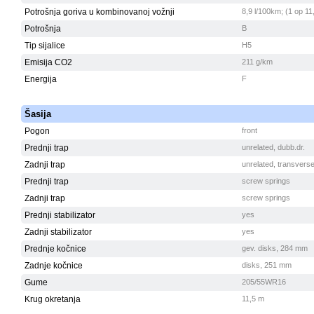
Potrošnja goriva u kombinovanoj vožnji
8,9 l/100km; (1 op 11
Potrošnja
B
Tip sijalice
H5
Emisija CO2
211 g/km
Energija
F
Šasija
Pogon
front
Prednji trap
unrelated, dubb.dr.
Zadnji trap
unrelated, transvers
Prednji trap
screw springs
Zadnji trap
screw springs
Prednji stabilizator
yes
Zadnji stabilizator
yes
Prednje kočnice
gev. disks, 284 mm
Zadnje kočnice
disks, 251 mm
Gume
205/55WR16
Krug okretanja
11,5 m