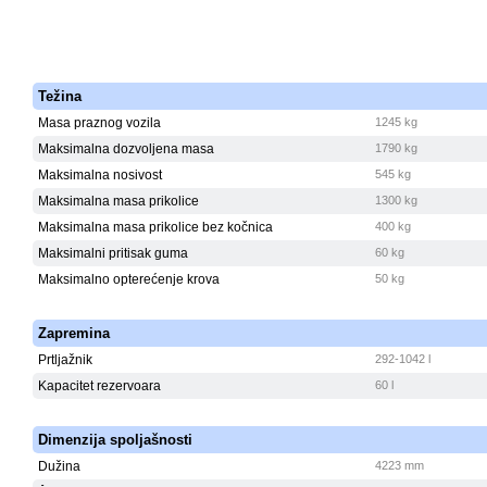
Težina
Masa praznog vozila
1245 kg
Maksimalna dozvoljena masa
1790 kg
Maksimalna nosivost
545 kg
Maksimalna masa prikolice
1300 kg
Maksimalna masa prikolice bez kočnica
400 kg
Maksimalni pritisak guma
60 kg
Maksimalno opterećenje krova
50 kg
Zapremina
Prtljažnik
292-1042 l
Kapacitet rezervoara
60 l
Dimenzija spoljašnosti
Dužina
4223 mm