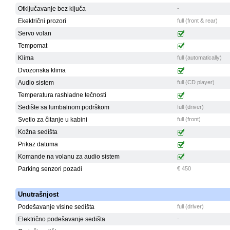
Otključavanje bez ključa
-
Ekektrični prozori
full (front & rear)
Servo volan
Tempomat
Klima
full (automatically)
Dvozonska klima
Audio sistem
full (CD player)
Temperatura rashladne tečnosti
Sedište sa lumbalnom podrškom
full (driver)
Svetlo za čitanje u kabini
full (front)
Kožna sedišta
Prikaz datuma
Komande na volanu za audio sistem
Parking senzori pozadi
€ 450
Unutrašnjost
Podešavanje visine sedišta
full (driver)
Električno podešavanje sedišta
-