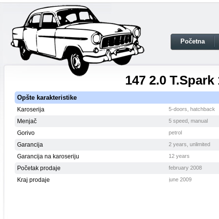
Početna
147 2.0 T.Spark
Opšte karakteristike
Karoserija
5-doors, hatchback
Menjač
5 speed, manual
Gorivo
petrol
Garancija
2 years, unlimited
Garancija na karoseriju
12 years
Početak prodaje
february 2008
Kraj prodaje
june 2009