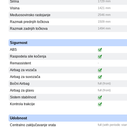
Širina
1729 mm
Visina
1421 mm
Međuosovinsko rastojanje
2546 mm
Razmak prednjih točkova
1509 mm
Razmak zadnjih točkova
1494 mm
Sigurnost
ABS
Raspodela sile kočenja
Remassistent
-
Airbag za vozača
Airbag za suvozača
Bočni Airbag
full (front)
Airbag za glavu
full (front)
Sistem stabilnost
Kontrola trakcije
Udobnost
Centralno zaključavanje vrata
full (with periodic st