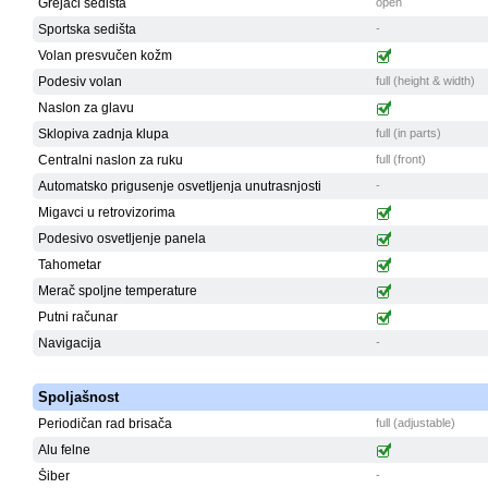
Grejači sedišta
open
Sportska sedišta
-
Volan presvučen kožm
Podesiv volan
full (height & width)
Naslon za glavu
Sklopiva zadnja klupa
full (in parts)
Centralni naslon za ruku
full (front)
Automatsko prigusenje osvetljenja unutrasnjosti
-
Migavci u retrovizorima
Podesivo osvetljenje panela
Tahometar
Merač spoljne temperature
Putni računar
Navigacija
-
Spoljašnost
Periodičan rad brisača
full (adjustable)
Alu felne
Šiber
-