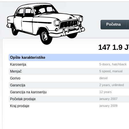
Početna
147 1.9 
Opšte karakteristike
Karoserija
5-doors, hatchback
Menjač
5 speed, manual
Gorivo
diesel
Garancija
2 years, unlimited
Garancija na karoseriju
12 years
Početak prodaje
january 2007
Kraj prodaje
january 2009