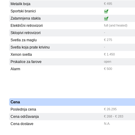
Metalik boja
€ 495
Sportski branici
Zatamnjena stakla
Električni retrovizori
full (and heated)
Sklopivi retrovizori
-
Svetla za maglu
€ 275
Svetla koja prate krivinu
-
Xenon svetla
€ 1.450
Prskalice za farove
open
Alarm
€ 500
Cena
Poslednja cena
€ 26.295
Cena održavanja
€ 268 - € 283
Cena dostave
N.A.