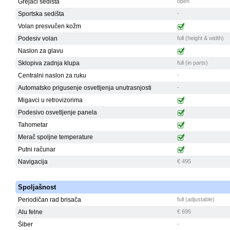
Grejači sedišta
open
Sportska sedišta
-
Volan presvučen kožm
Podesiv volan
full (height & width)
Naslon za glavu
Sklopiva zadnja klupa
full (in parts)
Centralni naslon za ruku
-
Automatsko prigusenje osvetljenja unutrasnjosti
-
Migavci u retrovizorima
Podesivo osvetljenje panela
Tahometar
Merač spoljne temperature
Putni računar
Navigacija
€ 495
Spoljašnost
Periodičan rad brisača
full (adjustable)
Alu felne
€ 695
Šiber
-