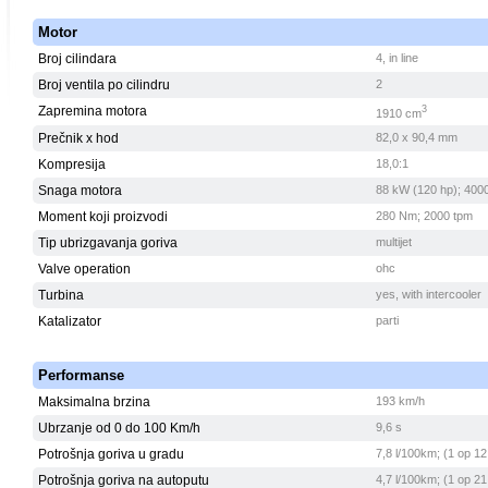
Motor
Broj cilindara
4, in line
Broj ventila po cilindru
2
Zapremina motora
3
1910 cm
Prečnik x hod
82,0 x 90,4 mm
Kompresija
18,0:1
Snaga motora
88 kW (120 hp); 400
Moment koji proizvodi
280 Nm; 2000 tpm
Tip ubrizgavanja goriva
multijet
Valve operation
ohc
Turbina
yes, with intercooler
Katalizator
parti
Performanse
Maksimalna brzina
193 km/h
Ubrzanje od 0 do 100 Km/h
9,6 s
Potrošnja goriva u gradu
7,8 l/100km; (1 op 12
Potrošnja goriva na autoputu
4,7 l/100km; (1 op 21