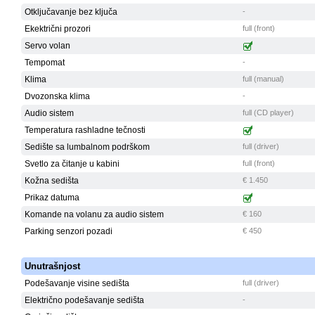
Otključavanje bez ključa
-
Ekektrični prozori
full (front)
Servo volan
Tempomat
-
Klima
full (manual)
Dvozonska klima
-
Audio sistem
full (CD player)
Temperatura rashladne tečnosti
Sedište sa lumbalnom podrškom
full (driver)
Svetlo za čitanje u kabini
full (front)
Kožna sedišta
€ 1.450
Prikaz datuma
Komande na volanu za audio sistem
€ 160
Parking senzori pozadi
€ 450
Unutrašnjost
Podešavanje visine sedišta
full (driver)
Električno podešavanje sedišta
-