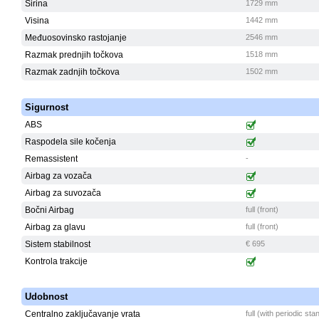
Širina
1729 mm
Visina
1442 mm
Međuosovinsko rastojanje
2546 mm
Razmak prednjih točkova
1518 mm
Razmak zadnjih točkova
1502 mm
Sigurnost
ABS
Raspodela sile kočenja
Remassistent
-
Airbag za vozača
Airbag za suvozača
Bočni Airbag
full (front)
Airbag za glavu
full (front)
Sistem stabilnost
€ 695
Kontrola trakcije
Udobnost
Centralno zaključavanje vrata
full (with periodic st