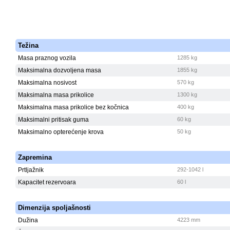
Težina
Masa praznog vozila
1285 kg
Maksimalna dozvoljena masa
1855 kg
Maksimalna nosivost
570 kg
Maksimalna masa prikolice
1300 kg
Maksimalna masa prikolice bez kočnica
400 kg
Maksimalni pritisak guma
60 kg
Maksimalno opterećenje krova
50 kg
Zapremina
Prtljažnik
292-1042 l
Kapacitet rezervoara
60 l
Dimenzija spoljašnosti
Dužina
4223 mm