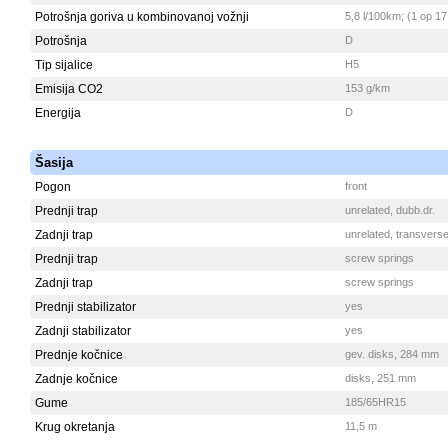
Potrošnja goriva u kombinovanoj vožnji
5,8 l/100km; (1 op 17
Potrošnja
D
Tip sijalice
H5
Emisija CO2
153 g/km
Energija
D
Šasija
Pogon
front
Prednji trap
unrelated, dubb.dr.
Zadnji trap
unrelated, transvers
Prednji trap
screw springs
Zadnji trap
screw springs
Prednji stabilizator
yes
Zadnji stabilizator
yes
Prednje kočnice
gev. disks, 284 mm
Zadnje kočnice
disks, 251 mm
Gume
185/65HR15
Krug okretanja
11,5 m