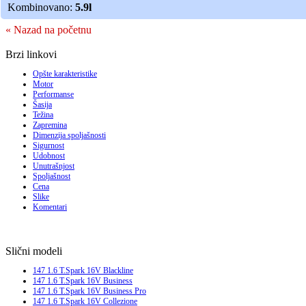
Kombinovano:
5.9l
« Nazad na početnu
Brzi linkovi
Opšte karakteristike
Motor
Performanse
Šasija
Težina
Zapremina
Dimenzija spoljašnosti
Sigurnost
Udobnost
Unutrašnjost
Spoljašnost
Cena
Slike
Komentari
Slični modeli
147 1.6 T.Spark 16V Blackline
147 1.6 T.Spark 16V Business
147 1.6 T.Spark 16V Business Pro
147 1.6 T.Spark 16V Collezione