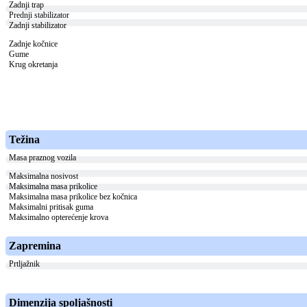
Zadnji trap
Prednji stabilizator
Zadnji stabilizator
Zadnje kočnice
Gume
Krug okretanja
Težina
Masa praznog vozila
Maksimalna nosivost
Maksimalna masa prikolice
Maksimalna masa prikolice bez kočnica
Maksimalni pritisak guma
Maksimalno opterećenje krova
Zapremina
Prtljažnik
Dimenzija spoljašnosti