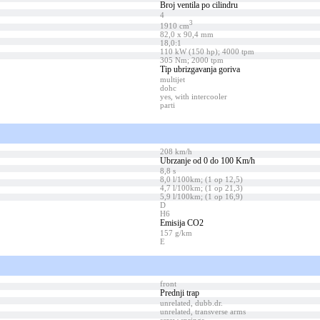
Broj ventila po cilindru
4
3
1910 cm
82,0 x 90,4 mm
18,0:1
110 kW (150 hp); 4000 tpm
305 Nm; 2000 tpm
Tip ubrizgavanja goriva
multijet
dohc
yes, with intercooler
parti
208 km/h
Ubrzanje od 0 do 100 Km/h
8,8 s
8,0 l/100km; (1 op 12,5)
4,7 l/100km; (1 op 21,3)
5,9 l/100km; (1 op 16,9)
D
H6
Emisija CO2
157 g/km
E
front
Prednji trap
unrelated, dubb.dr.
unrelated, transverse arms