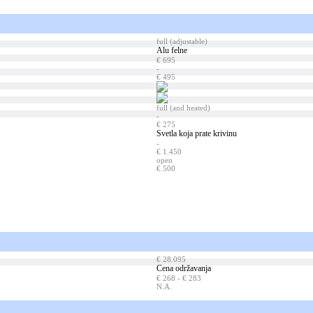
full (adjustable)
Alu felne
€ 695
-
€ 495
full (and heated)
-
€ 275
Svetla koja prate krivinu
-
€ 1.450
open
€ 500
€ 28.095
Cena održavanja
€ 268 - € 283
N.A.