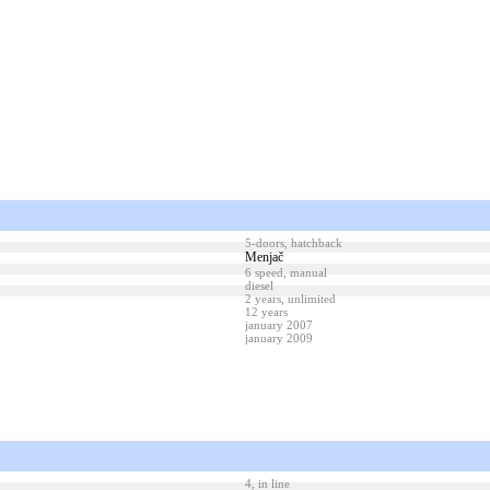
5-doors, hatchback
Menjač
6 speed, manual
diesel
2 years, unlimited
12 years
january 2007
january 2009
4, in line