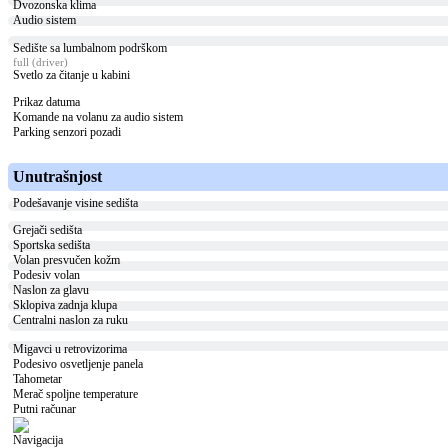
Dvozonska klima
Audio sistem
Sedište sa lumbalnom podrškom
full (driver)
Svetlo za čitanje u kabini
Prikaz datuma
Komande na volanu za audio sistem
Parking senzori pozadi
Unutrašnjost
Podešavanje visine sedišta
Grejači sedišta
Sportska sedišta
Volan presvučen kožm
Podesiv volan
Naslon za glavu
Sklopiva zadnja klupa
Centralni naslon za ruku
Migavci u retrovizorima
Podesivo osvetljenje panela
Tahometar
Merač spoljne temperature
Putni računar
Navigacija