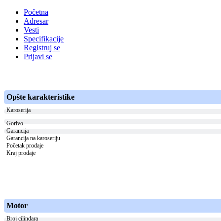
Početna
Adresar
Vesti
Specifikacije
Registruj se
Prijavi se
Opšte karakteristike
Karoserija
Gorivo
Garancija
Garancija na karoseriju
Početak prodaje
Kraj prodaje
Motor
Broj cilindara