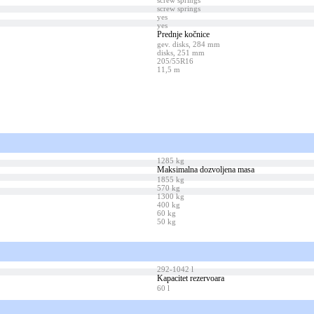
screw springs
screw springs
yes
yes
Prednje kočnice
gev. disks, 284 mm
disks, 251 mm
205/55R16
11,5 m
1285 kg
Maksimalna dozvoljena masa
1855 kg
570 kg
1300 kg
400 kg
60 kg
50 kg
292-1042 l
Kapacitet rezervoara
60 l