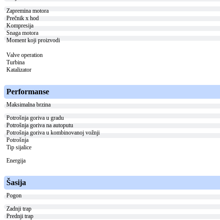
Zapremina motora
Prečnik x hod
Kompresija
Snaga motora
Moment koji proizvodi
Valve operation
Turbina
Katalizator
Performanse
Maksimalna brzina
Potrošnja goriva u gradu
Potrošnja goriva na autoputu
Potrošnja goriva u kombinovanoj vožnji
Potrošnja
Tip sijalice
Energija
Šasija
Pogon
Zadnji trap
Prednji trap