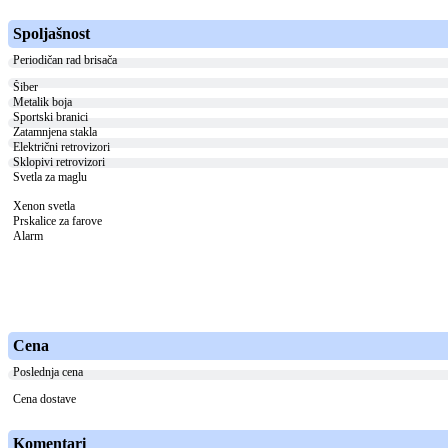
Spoljašnost
Periodičan rad brisača
Šiber
Metalik boja
Sportski branici
Zatamnjena stakla
Električni retrovizori
Sklopivi retrovizori
Svetla za maglu
Xenon svetla
Prskalice za farove
Alarm
Cena
Poslednja cena
Cena dostave
Komentari