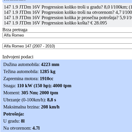
147 1.9 JTDm 16V Progression koliko troši u gradu? 8,0 l/100km; (1
147 1.9 JTDm 16V Progression koliko troši na otvorenom? 4,7 l/100
147 1.9 JTDm 16V Progression kolika je prosečna potrošnja? 5,9 l/1
147 1.9 JTDm 16V Progression koliko košta? € 28.095
Brza pretraga
Izdvojeni podaci
Dužina automobila:
4223 mm
Težina automobila:
1285 kg
Zapremina motora:
1910cc
Snaga:
110 kW (150 hp); 4000 tpm
Moment:
305 Nm; 2000 tpm
Ubrzanje (0-100km/h):
8,8 s
Maksimalna brzina:
208 km/h
Potrošnja:
U gradu:
8l
Na otvorenom:
4.7l