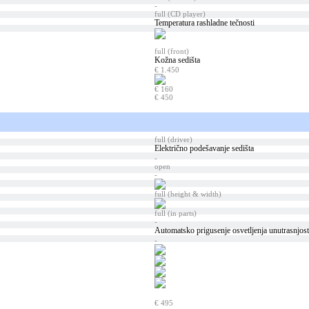
-
full (CD player)
Temperatura rashladne tečnosti
full (front)
Kožna sedišta
€ 1.450
€ 160
€ 450
full (driver)
Električno podešavanje sedišta
-
open
-
full (height & width)
full (in parts)
-
Automatsko prigusenje osvetljenja unutrasnjost
-
€ 495