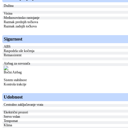
Dužina
Visina
Međuosovinsko rastojanje
Razmak prednjih točkova
Razmak zadnjih točkova
Sigurnost
ABS
Raspodela sile kočenja
Remassistent
Airbag za suvozača
Bočni Airbag
Sistem stabilnost
Kontrola trakcije
Udobnost
Centralno zaključavanje vrata
Ekektrični prozori
Servo volan
Tempomat
Klima