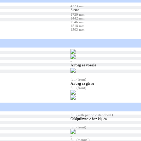
4223 mm
Širina
1729 mm
1442 mm
2546 mm
1518 mm
1502 mm
-
Airbag za vozača
full (front)
Airbag za glavu
full (front)
full (with periodic standbed.)
Otključavanje bez ključa
-
full (front)
-
full (manual)