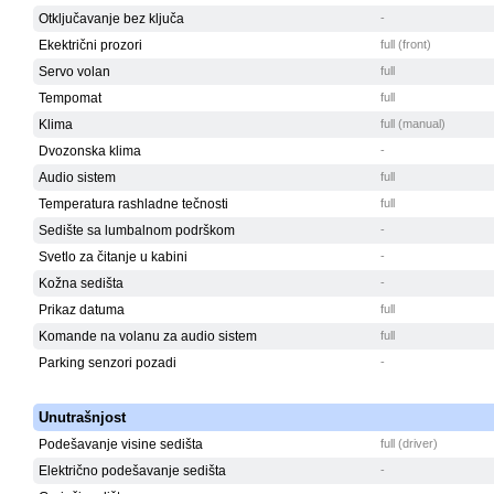
Otključavanje bez ključa
-
Ekektrični prozori
full (front)
Servo volan
full
Tempomat
full
Klima
full (manual)
Dvozonska klima
-
Audio sistem
full
Temperatura rashladne tečnosti
full
Sedište sa lumbalnom podrškom
-
Svetlo za čitanje u kabini
-
Kožna sedišta
-
Prikaz datuma
full
Komande na volanu za audio sistem
full
Parking senzori pozadi
-
Unutrašnjost
Podešavanje visine sedišta
full (driver)
Električno podešavanje sedišta
-