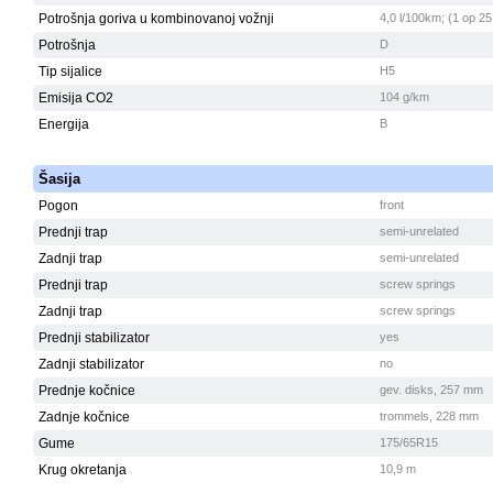
Potrošnja goriva u kombinovanoj vožnji
4,0 l/100km; (1 op 25
Potrošnja
D
Tip sijalice
H5
Emisija CO2
104 g/km
Energija
B
Šasija
Pogon
front
Prednji trap
semi-unrelated
Zadnji trap
semi-unrelated
Prednji trap
screw springs
Zadnji trap
screw springs
Prednji stabilizator
yes
Zadnji stabilizator
no
Prednje kočnice
gev. disks, 257 mm
Zadnje kočnice
trommels, 228 mm
Gume
175/65R15
Krug okretanja
10,9 m