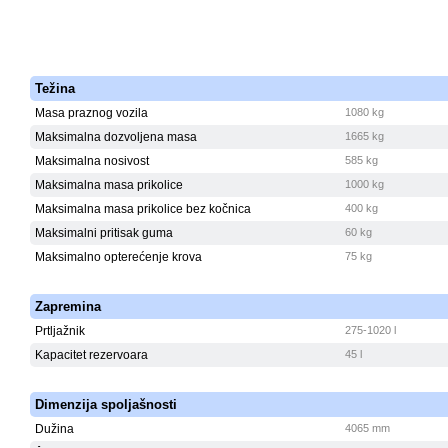
Težina
Masa praznog vozila
1080 kg
Maksimalna dozvoljena masa
1665 kg
Maksimalna nosivost
585 kg
Maksimalna masa prikolice
1000 kg
Maksimalna masa prikolice bez kočnica
400 kg
Maksimalni pritisak guma
60 kg
Maksimalno opterećenje krova
75 kg
Zapremina
Prtljažnik
275-1020 l
Kapacitet rezervoara
45 l
Dimenzija spoljašnosti
Dužina
4065 mm