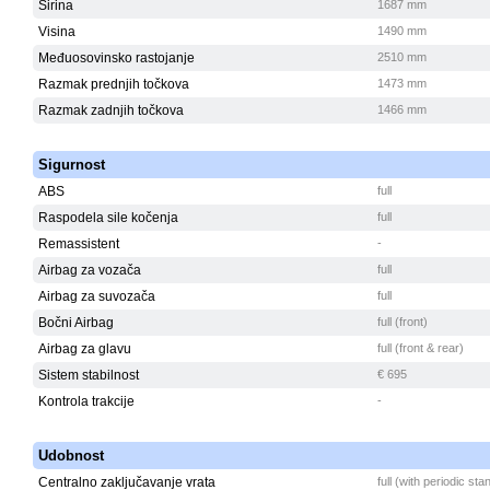
Širina
1687 mm
Visina
1490 mm
Međuosovinsko rastojanje
2510 mm
Razmak prednjih točkova
1473 mm
Razmak zadnjih točkova
1466 mm
Sigurnost
ABS
full
Raspodela sile kočenja
full
Remassistent
-
Airbag za vozača
full
Airbag za suvozača
full
Bočni Airbag
full (front)
Airbag za glavu
full (front & rear)
Sistem stabilnost
€ 695
Kontrola trakcije
-
Udobnost
Centralno zaključavanje vrata
full (with periodic st