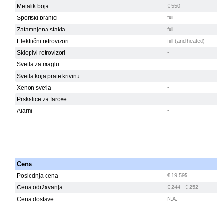
Metalik boja
€ 550
Sportski branici
full
Zatamnjena stakla
full
Električni retrovizori
full (and heated)
Sklopivi retrovizori
-
Svetla za maglu
-
Svetla koja prate krivinu
-
Xenon svetla
-
Prskalice za farove
-
Alarm
-
Cena
Poslednja cena
€ 19.595
Cena održavanja
€ 244 - € 252
Cena dostave
N.A.