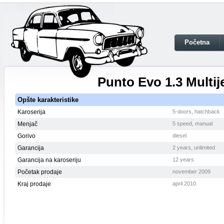
Početna
Punto Evo 1.3 Multij
Opšte karakteristike
Karoserija
5-doors, hatchback
Menjač
5 speed, manual
Gorivo
diesel
Garancija
2 years, unlimited
Garancija na karoseriju
12 years
Početak prodaje
november 2009
Kraj prodaje
april 2010