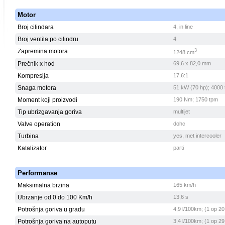
Motor
Broj cilindara
4, in line
Broj ventila po cilindru
4
Zapremina motora
3
1248 cm
Prečnik x hod
69,6 x 82,0 mm
Kompresija
17,6:1
Snaga motora
51 kW (70 hp); 4000
Moment koji proizvodi
190 Nm; 1750 tpm
Tip ubrizgavanja goriva
multijet
Valve operation
dohc
Turbina
yes, met intercooler
Katalizator
parti
Performanse
Maksimalna brzina
165 km/h
Ubrzanje od 0 do 100 Km/h
13,6 s
Potrošnja goriva u gradu
4,9 l/100km; (1 op 20
Potrošnja goriva na autoputu
3,4 l/100km; (1 op 29