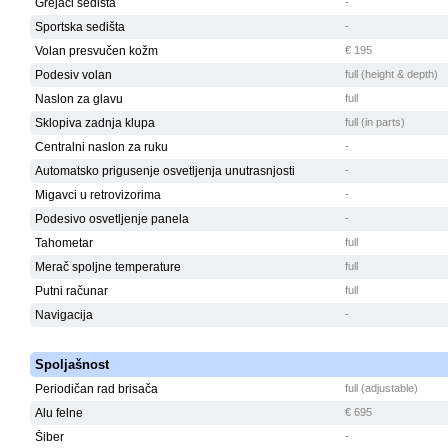
Grejači sedišta
-
Sportska sedišta
-
Volan presvučen kožm
€ 195
Podesiv volan
full (height & depth)
Naslon za glavu
full
Sklopiva zadnja klupa
full (in parts)
Centralni naslon za ruku
-
Automatsko prigusenje osvetljenja unutrasnjosti
-
Migavci u retrovizorima
-
Podesivo osvetljenje panela
-
Tahometar
full
Merač spoljne temperature
full
Putni računar
full
Navigacija
-
Spoljašnost
Periodičan rad brisača
full (adjustable)
Alu felne
€ 695
Šiber
-