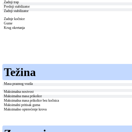
Zadnji trap
Prednji stabilizator
Zadnji stabilizator
Zadnje kočnice
Gume
Krug okretanja
Težina
Masa praznog vozila
Maksimalna nosivost
Maksimalna masa prikolice
Maksimalna masa prikolice bez kočnica
Maksimalni pritisak guma
Maksimalno opterećenje krova