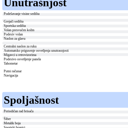
Unutrašnjost
Podešavanje visine sedišta
Grejači sedišta
Sportska sedišta
Volan presvučen kožm
Podesiv volan
Naslon za glavu
Centralni naslon za ruku
Automatsko prigusenje osvetljenja unutrasnjosti
Migavci u retrovizorima
Podesivo osvetljenje panela
Tahometar
Putni računar
Navigacija
Spoljašnost
Periodičan rad brisača
Šiber
Metalik boja
Sportski branici