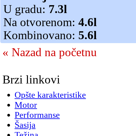
U gradu:
7.3l
Na otvorenom:
4.6l
Kombinovano:
5.6l
« Nazad na početnu
Brzi linkovi
Opšte karakteristike
Motor
Performanse
Šasija
Težina