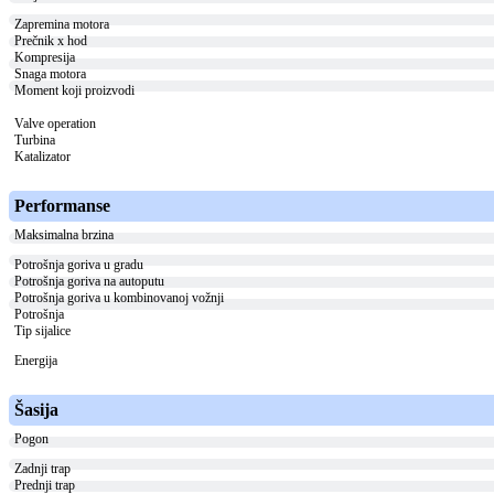
Zapremina motora
Prečnik x hod
Kompresija
Snaga motora
Moment koji proizvodi
Valve operation
Turbina
Katalizator
Performanse
Maksimalna brzina
Potrošnja goriva u gradu
Potrošnja goriva na autoputu
Potrošnja goriva u kombinovanoj vožnji
Potrošnja
Tip sijalice
Energija
Šasija
Pogon
Zadnji trap
Prednji trap