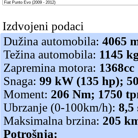
Izdvojeni podaci
Dužina automobila:
4065 
Težina automobila:
1145 k
Zapremina motora:
1368cc
Snaga:
99 kW (135 hp); 5
Moment:
206 Nm; 1750 t
Ubrzanje (0-100km/h):
8,5 
Maksimalna brzina:
205 k
Potrošnja: