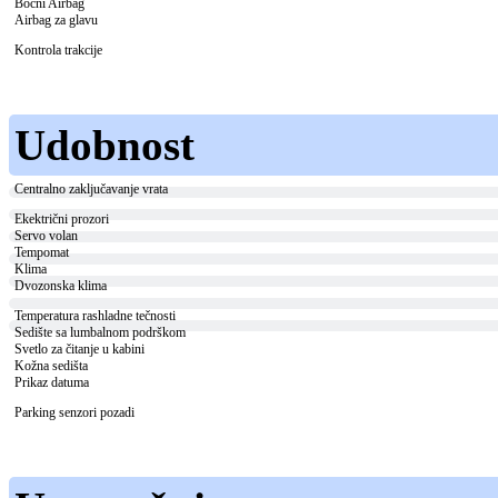
Bočni Airbag
Airbag za glavu
Kontrola trakcije
Udobnost
Centralno zaključavanje vrata
Ekektrični prozori
Servo volan
Tempomat
Klima
Dvozonska klima
Temperatura rashladne tečnosti
Sedište sa lumbalnom podrškom
Svetlo za čitanje u kabini
Kožna sedišta
Prikaz datuma
Parking senzori pozadi