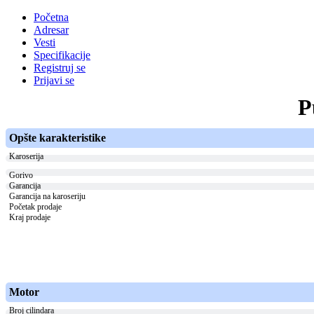
Početna
Adresar
Vesti
Specifikacije
Registruj se
Prijavi se
P
Opšte karakteristike
Karoserija
Gorivo
Garancija
Garancija na karoseriju
Početak prodaje
Kraj prodaje
Motor
Broj cilindara