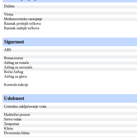
Dužina
Visina
Međuosovinsko rastojanje
Razmak prednjih točkova
Razmak zadnjih točkova
Sigurnost
ABS
Remassistent
Airbag za vozača
Airbag za suvozača
Bočni Airbag
Airbag za glavu
Kontrola trakcije
Udobnost
Centralno zaključavanje vrata
Ekektrični prozori
Servo volan
Tempomat
Klima
Dvozonska klima