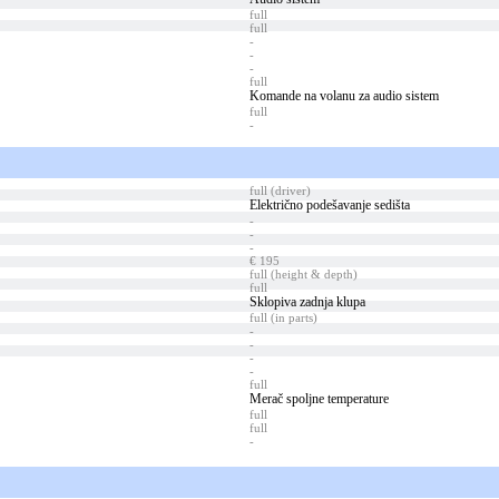
full
full
-
-
-
full
Komande na volanu za audio sistem
full
-
full (driver)
Električno podešavanje sedišta
-
-
-
€ 195
full (height & depth)
full
Sklopiva zadnja klupa
full (in parts)
-
-
-
-
full
Merač spoljne temperature
full
full
-