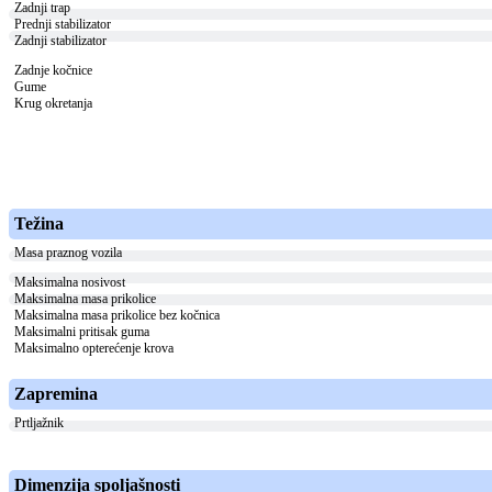
Zadnji trap
Prednji stabilizator
Zadnji stabilizator
Zadnje kočnice
Gume
Krug okretanja
Težina
Masa praznog vozila
Maksimalna nosivost
Maksimalna masa prikolice
Maksimalna masa prikolice bez kočnica
Maksimalni pritisak guma
Maksimalno opterećenje krova
Zapremina
Prtljažnik
Dimenzija spoljašnosti