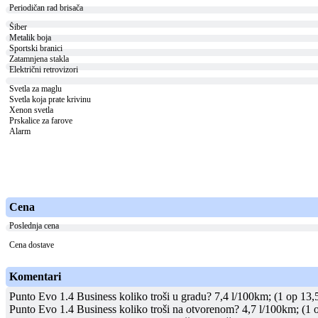
Periodičan rad brisača
Šiber
Metalik boja
Sportski branici
Zatamnjena stakla
Električni retrovizori
Svetla za maglu
Svetla koja prate krivinu
Xenon svetla
Prskalice za farove
Alarm
Cena
Poslednja cena
Cena dostave
Komentari
Punto Evo 1.4 Business koliko troši u gradu? 7,4 l/100km; (1 op 13,
Punto Evo 1.4 Business koliko troši na otvorenom? 4,7 l/100km; (1 