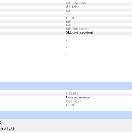
full (adjustable)
Alu felne
full
-
€ 550
full
full
full (and heated)
Sklopivi retrovizori
-
-
-
-
-
-
€ 13.995
Cena održavanja
€ 90 - € 97
€ 560
5)
op 21,3)