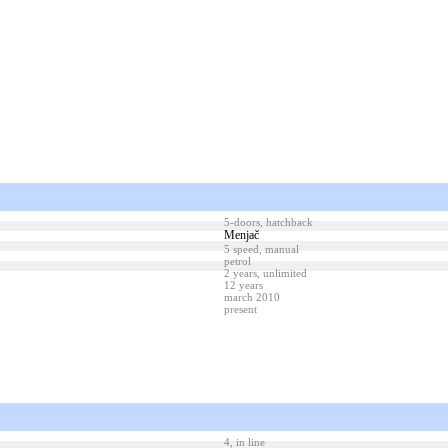
5-doors, hatchback
Menjač
5 speed, manual
petrol
2 years, unlimited
12 years
march 2010
present
4, in line