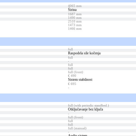
4065 mm
Širina
1687 mm
1490 mm
2510 mm
1473 mm
1466 mm
full
Raspodela sile kočenja
full
-
full
full
full (front)
€ 490
Sistem stabilnost
€ 695
-
full (with periodic standbed.)
Otključavanje bez ključa
-
full (front)
full
full
full (manual)
-
Audio sistem