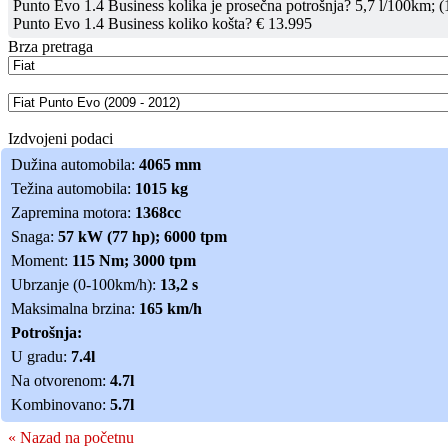
Punto Evo 1.4 Business kolika je prosečna potrošnja? 5,7 l/100km; (
Punto Evo 1.4 Business koliko košta? € 13.995
Brza pretraga
Izdvojeni podaci
Dužina automobila:
4065 mm
Težina automobila:
1015 kg
Zapremina motora:
1368cc
Snaga:
57 kW (77 hp); 6000 tpm
Moment:
115 Nm; 3000 tpm
Ubrzanje (0-100km/h):
13,2 s
Maksimalna brzina:
165 km/h
Potrošnja:
U gradu:
7.4l
Na otvorenom:
4.7l
Kombinovano:
5.7l
« Nazad na početnu