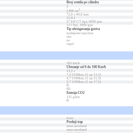
Broj ventila po cilindru
2
3
1368 cm
72,0 x 84,0 mm
11,0:1
57 kW (77 hp); 6000 tpm
115 Nm; 3000 tpm
Tip ubrizgavanja goriva
multipoint injection
ohc
no
regul
165 km/h
Ubrzanje od 0 do 100 Km/h
13,2 s
7,4 l/100km; (1 op 13,5)
4,7 l/100km; (1 op 21,3)
5,7 l/100km; (1 op 17,5)
B
H5
Emisija CO2
132 g/km
B
front
Prednji trap
semi-unrelated
semi-unrelated