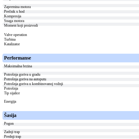
Zapremina motora
Prečnik x hod
Kompresija
Snaga motora
Moment koji proizvodi
Valve operation
Turbina
Katalizator
Performanse
Maksimalna brzina
Potrošnja goriva u gradu
Potrošnja goriva na autoputu
Potrošnja goriva u kombinovanoj vožnji
Potrošnja
Tip sijalice
Energija
Šasija
Pogon
Zadnji trap
Prednji trap