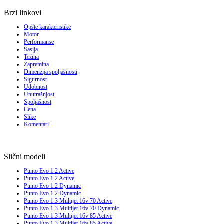
Brzi linkovi
Opšte karakteristike
Motor
Performanse
Šasija
Težina
Zapremina
Dimenzija spoljašnosti
Sigurnost
Udobnost
Unutrašnjost
Spoljašnost
Cena
Slike
Komentari
Slični modeli
Punto Evo 1.2 Active
Punto Evo 1.2 Active
Punto Evo 1.2 Dynamic
Punto Evo 1.2 Dynamic
Punto Evo 1.3 Multijet 16v 70 Active
Punto Evo 1.3 Multijet 16v 70 Dynamic
Punto Evo 1.3 Multijet 16v 85 Active
Punto Evo 1.3 Multijet 16v 85 Active