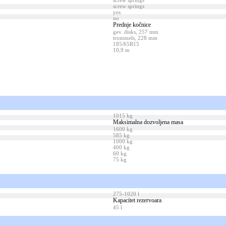
screw springs
screw springs
yes
no
Prednje kočnice
gev. disks, 257 mm
trommels, 228 mm
185/65R15
10,9 m
1015 kg
Maksimalna dozvoljena masa
1600 kg
585 kg
1000 kg
400 kg
60 kg
75 kg
275-1020 l
Kapacitet rezervoara
45 l