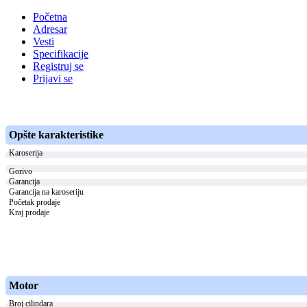
Početna
Adresar
Vesti
Specifikacije
Registruj se
Prijavi se
Opšte karakteristike
Karoserija
Gorivo
Garancija
Garancija na karoseriju
Početak prodaje
Kraj prodaje
Motor
Broj cilindara