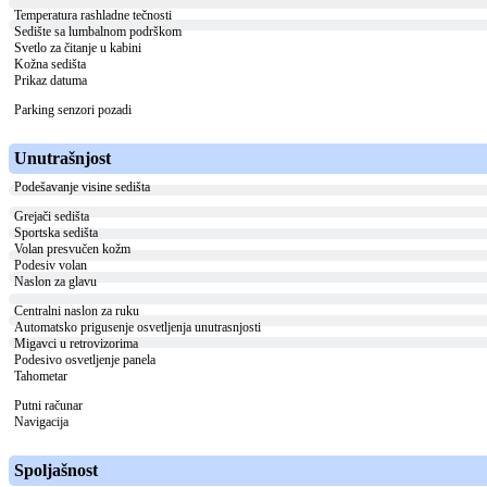
Temperatura rashladne tečnosti
Sedište sa lumbalnom podrškom
Svetlo za čitanje u kabini
Kožna sedišta
Prikaz datuma
Parking senzori pozadi
Unutrašnjost
Podešavanje visine sedišta
Grejači sedišta
Sportska sedišta
Volan presvučen kožm
Podesiv volan
Naslon za glavu
Centralni naslon za ruku
Automatsko prigusenje osvetljenja unutrasnjosti
Migavci u retrovizorima
Podesivo osvetljenje panela
Tahometar
Putni računar
Navigacija
Spoljašnost