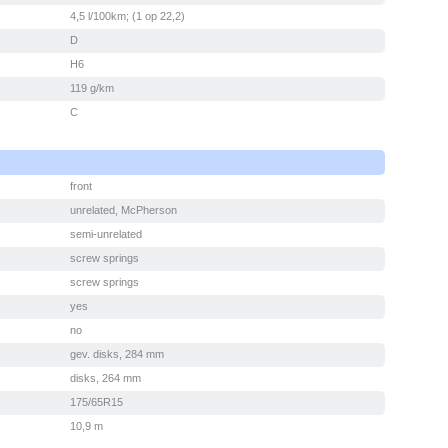
4,5 l/100km; (1 op 22,2)
D
H6
119 g/km
C
front
unrelated, McPherson
semi-unrelated
screw springs
screw springs
yes
no
gev. disks, 284 mm
disks, 264 mm
175/65R15
10,9 m