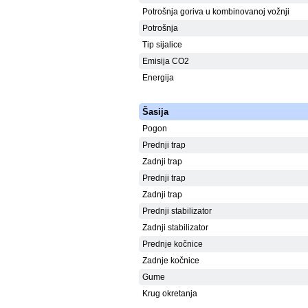
Potrošnja goriva u kombinovanoj vožnji
Potrošnja
Tip sijalice
Emisija CO2
Energija
Šasija
Pogon
Prednji trap
Zadnji trap
Prednji trap
Zadnji trap
Prednji stabilizator
Zadnji stabilizator
Prednje kočnice
Zadnje kočnice
Gume
Krug okretanja