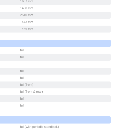
1687 mm
1490 mm
2510 mm
1473 mm
1466 mm
full
full
-
full
full
full (front)
full (front & rear)
full
full
full (with periodic standbed.)