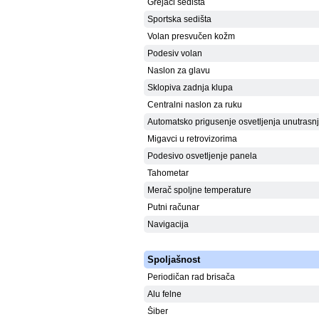
Grejači sedišta
Sportska sedišta
Volan presvučen kožm
Podesiv volan
Naslon za glavu
Sklopiva zadnja klupa
Centralni naslon za ruku
Automatsko prigusenje osvetljenja unutrasnj
Migavci u retrovizorima
Podesivo osvetljenje panela
Tahometar
Merač spoljne temperature
Putni računar
Navigacija
Spoljašnost
Periodičan rad brisača
Alu felne
Šiber