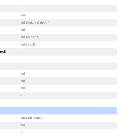
-
-
full
full (height & depth)
full
full (in parts)
full (front)
osti
-
-
-
full
full
full
-
full (adjustable)
full
-