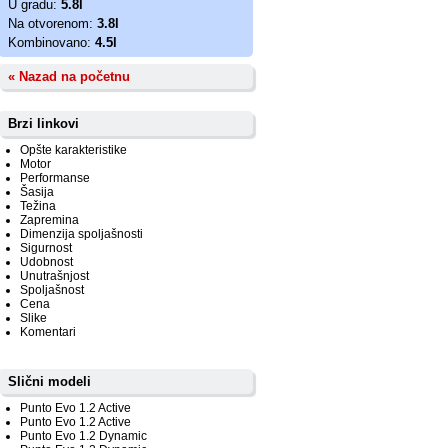
U gradu:
5.8l
Na otvorenom:
3.8l
Kombinovano:
4.5l
« Nazad na početnu
Brzi linkovi
Opšte karakteristike
Motor
Performanse
Šasija
Težina
Zapremina
Dimenzija spoljašnosti
Sigurnost
Udobnost
Unutrašnjost
Spoljašnost
Cena
Slike
Komentari
Slični modeli
Punto Evo 1.2 Active
Punto Evo 1.2 Active
Punto Evo 1.2 Dynamic