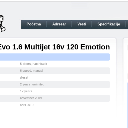
Početna
Adresar
Vesti
Specifikacije
vo 1.6 Multijet 16v 120 Emotion
5-doors, hatchback
6 speed, manual
diesel
2 years, unlimited
12 years
november 2009
april 2010