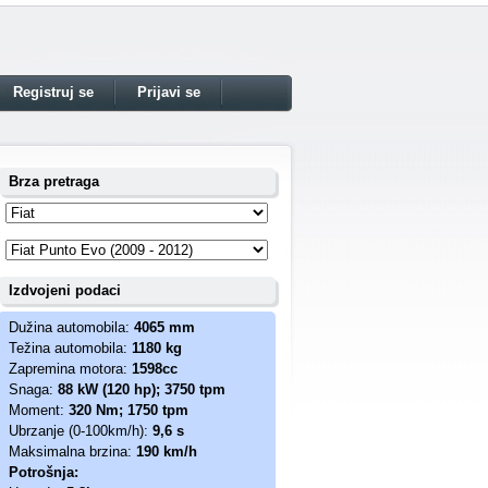
Registruj se
Prijavi se
Brza pretraga
Izdvojeni podaci
Dužina automobila:
4065 mm
Težina automobila:
1180 kg
Zapremina motora:
1598cc
Snaga:
88 kW (120 hp); 3750 tpm
Moment:
320 Nm; 1750 tpm
Ubrzanje (0-100km/h):
9,6 s
Maksimalna brzina:
190 km/h
Potrošnja: