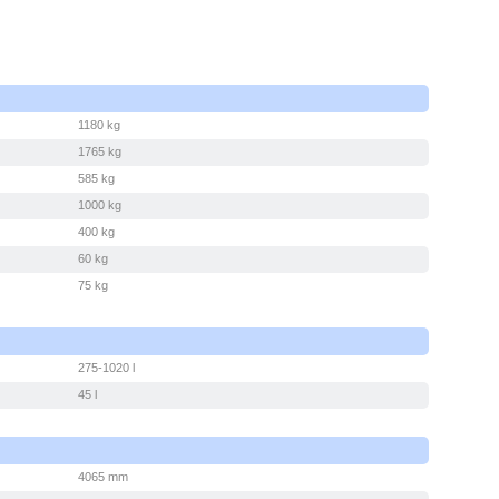
1180 kg
1765 kg
585 kg
1000 kg
400 kg
60 kg
75 kg
275-1020 l
45 l
4065 mm