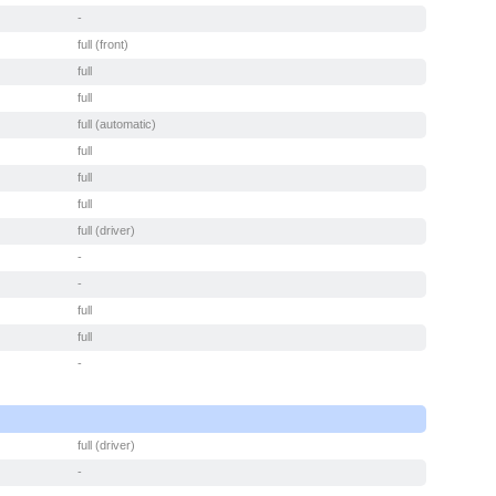
-
full (front)
full
full
full (automatic)
full
full
full
full (driver)
-
-
full
full
-
full (driver)
-