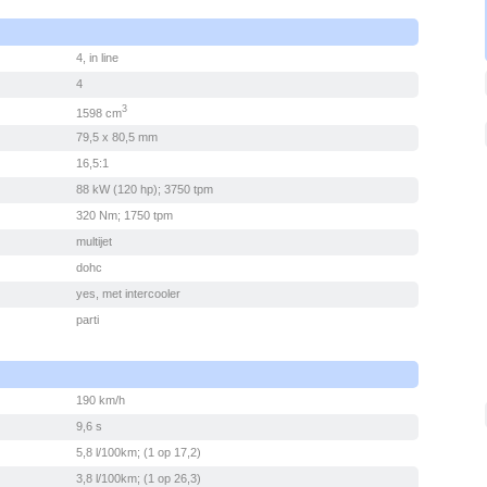
4, in line
4
3
1598 cm
79,5 x 80,5 mm
16,5:1
88 kW (120 hp); 3750 tpm
320 Nm; 1750 tpm
multijet
dohc
yes, met intercooler
parti
190 km/h
9,6 s
5,8 l/100km; (1 op 17,2)
3,8 l/100km; (1 op 26,3)