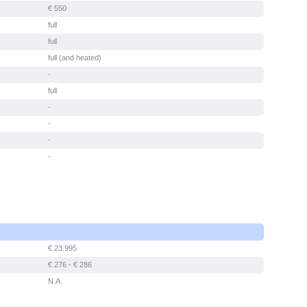
€ 550
full
full
full (and heated)
-
full
-
-
-
-
€ 23.995
€ 276 - € 286
N.A.