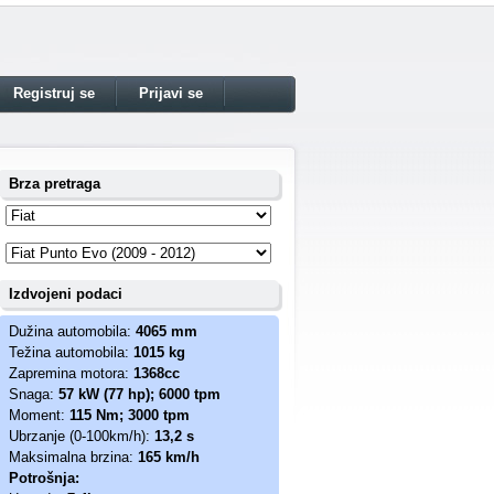
Registruj se
Prijavi se
Brza pretraga
Izdvojeni podaci
Dužina automobila:
4065 mm
Težina automobila:
1015 kg
Zapremina motora:
1368cc
Snaga:
57 kW (77 hp); 6000 tpm
Moment:
115 Nm; 3000 tpm
Ubrzanje (0-100km/h):
13,2 s
Maksimalna brzina:
165 km/h
Potrošnja: