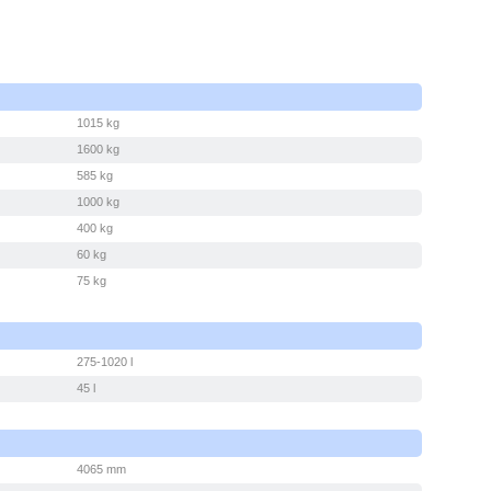
1015 kg
1600 kg
585 kg
1000 kg
400 kg
60 kg
75 kg
275-1020 l
45 l
4065 mm