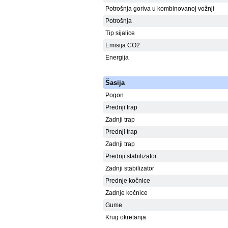
Potrošnja goriva u kombinovanoj vožnji
Potrošnja
Tip sijalice
Emisija CO2
Energija
Šasija
Pogon
Prednji trap
Zadnji trap
Prednji trap
Zadnji trap
Prednji stabilizator
Zadnji stabilizator
Prednje kočnice
Zadnje kočnice
Gume
Krug okretanja