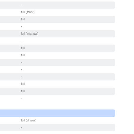
-
full (front)
full
-
full (manual)
-
full
full
-
-
-
full
full
-
full (driver)
-