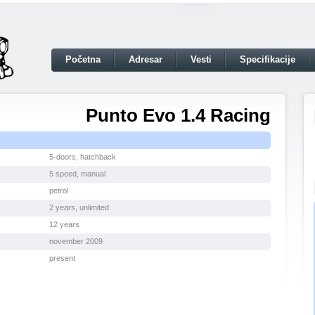
Početna
Adresar
Vesti
Specifikacije
Punto Evo 1.4 Racing
5-doors, hatchback
5 speed, manual
petrol
2 years, unlimited
12 years
november 2009
present