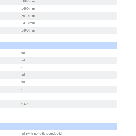
1687 mm
1490 mm
2510 mm
1473 mm
1466 mm
full
full
-
full
full
-
-
€ 695
-
full (with periodic standbed.)