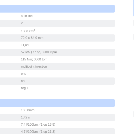
4, in line
2
3
1368 cm
72,0 x 84,0 mm
11,0:1
57 kW (77 hp); 6000 tpm
115 Nm; 3000 tpm
multipoint injection
ohc
no
regul
165 km/h
13,2 s
7,4 l/100km; (1 op 13,5)
4,7 l/100km; (1 op 21,3)