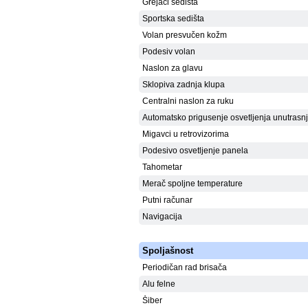
Grejači sedišta
Sportska sedišta
Volan presvučen kožm
Podesiv volan
Naslon za glavu
Sklopiva zadnja klupa
Centralni naslon za ruku
Automatsko prigusenje osvetljenja unutrasnj
Migavci u retrovizorima
Podesivo osvetljenje panela
Tahometar
Merač spoljne temperature
Putni računar
Navigacija
Spoljašnost
Periodičan rad brisača
Alu felne
Šiber