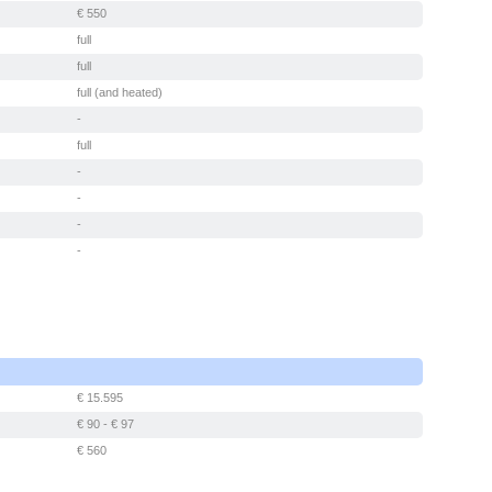
€ 550
full
full
full (and heated)
-
full
-
-
-
-
€ 15.595
€ 90 - € 97
€ 560