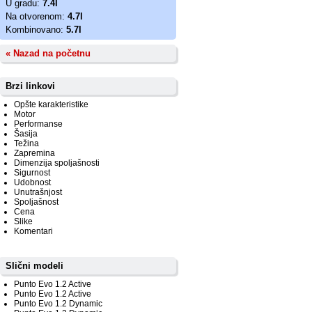
U gradu:
7.4l
Na otvorenom:
4.7l
Kombinovano:
5.7l
« Nazad na početnu
Brzi linkovi
Opšte karakteristike
Motor
Performanse
Šasija
Težina
Zapremina
Dimenzija spoljašnosti
Sigurnost
Udobnost
Unutrašnjost
Spoljašnost
Cena
Slike
Komentari
Slični modeli
Punto Evo 1.2 Active
Punto Evo 1.2 Active
Punto Evo 1.2 Dynamic