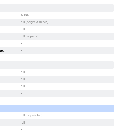
-
-
€ 195
full (height & depth)
full
full (in parts)
-
osti
-
-
-
full
full
full
-
full (adjustable)
full
-