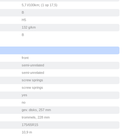
5,7 l/100km; (1 op 17,5)
B
H5
132 g/km
B
front
semi-unrelated
semi-unrelated
screw springs
screw springs
yes
no
gev. disks, 257 mm
trommels, 228 mm
175/65R15
10,9 m