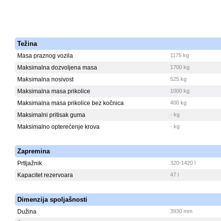
Težina
Masa praznog vozila
1175 kg
Maksimalna dozvoljena masa
1700 kg
Maksimalna nosivost
525 kg
Maksimalna masa prikolice
1000 kg
Maksimalna masa prikolice bez kočnica
400 kg
Maksimalni pritisak guma
- kg
Maksimalno opterećenje krova
- kg
Zapremina
Prtljažnik
320-1420 l
Kapacitet rezervoara
47 l
Dimenzija spoljašnosti
Dužina
3930 mm