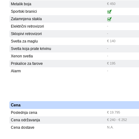
Metalik boja
€ 450
Sportski branici
Zatamnjena stakla
Električni retrovizori
-
Sklopivi retrovizori
-
Svetla za maglu
€ 140
Svetla koja prate krivinu
-
Xenon svetla
-
Prskalice za farove
€ 195
Alarm
-
Cena
Poslednja cena
€ 19.795
Cena održavanja
€ 240 - € 252
Cena dostave
N.A.