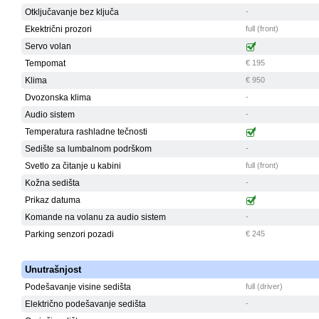
Otključavanje bez ključa
-
Ekektrični prozori
full (front)
Servo volan
Tempomat
€ 195
Klima
€ 950
Dvozonska klima
-
Audio sistem
-
Temperatura rashladne tečnosti
Sedište sa lumbalnom podrškom
-
Svetlo za čitanje u kabini
full (front)
Kožna sedišta
-
Prikaz datuma
Komande na volanu za audio sistem
-
Parking senzori pozadi
€ 245
Unutrašnjost
Podešavanje visine sedišta
full (driver)
Električno podešavanje sedišta
-