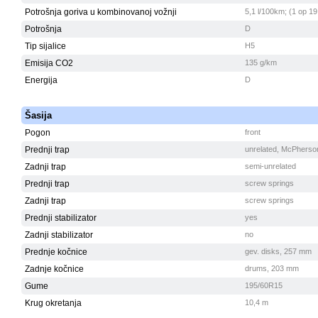
Potrošnja goriva u kombinovanoj vožnji
5,1 l/100km; (1 op 19
Potrošnja
D
Tip sijalice
H5
Emisija CO2
135 g/km
Energija
D
Šasija
Pogon
front
Prednji trap
unrelated, McPherso
Zadnji trap
semi-unrelated
Prednji trap
screw springs
Zadnji trap
screw springs
Prednji stabilizator
yes
Zadnji stabilizator
no
Prednje kočnice
gev. disks, 257 mm
Zadnje kočnice
drums, 203 mm
Gume
195/60R15
Krug okretanja
10,4 m