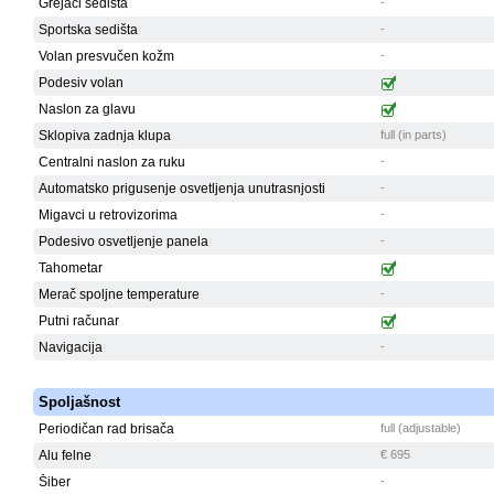
Grejači sedišta
-
Sportska sedišta
-
Volan presvučen kožm
-
Podesiv volan
Naslon za glavu
Sklopiva zadnja klupa
full (in parts)
Centralni naslon za ruku
-
Automatsko prigusenje osvetljenja unutrasnjosti
-
Migavci u retrovizorima
-
Podesivo osvetljenje panela
-
Tahometar
Merač spoljne temperature
-
Putni računar
Navigacija
-
Spoljašnost
Periodičan rad brisača
full (adjustable)
Alu felne
€ 695
Šiber
-