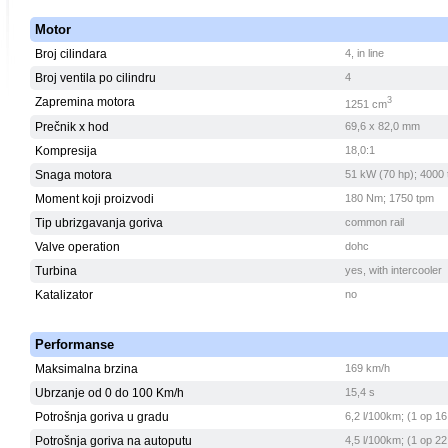
Motor
Broj cilindara
4, in line
Broj ventila po cilindru
4
Zapremina motora
3
1251 cm
Prečnik x hod
69,6 x 82,0 mm
Kompresija
18,0:1
Snaga motora
51 kW (70 hp); 4000
Moment koji proizvodi
180 Nm; 1750 tpm
Tip ubrizgavanja goriva
common rail
Valve operation
dohc
Turbina
yes, with intercooler
Katalizator
no
Performanse
Maksimalna brzina
169 km/h
Ubrzanje od 0 do 100 Km/h
15,4 s
Potrošnja goriva u gradu
6,2 l/100km; (1 op 16
Potrošnja goriva na autoputu
4,5 l/100km; (1 op 22