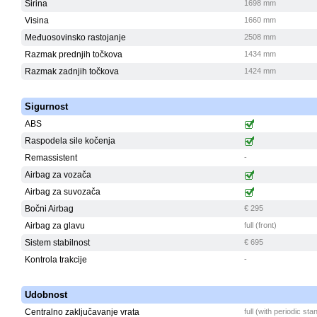
Širina
1698 mm
Visina
1660 mm
Međuosovinsko rastojanje
2508 mm
Razmak prednjih točkova
1434 mm
Razmak zadnjih točkova
1424 mm
Sigurnost
ABS
Raspodela sile kočenja
Remassistent
-
Airbag za vozača
Airbag za suvozača
Bočni Airbag
€ 295
Airbag za glavu
full (front)
Sistem stabilnost
€ 695
Kontrola trakcije
-
Udobnost
Centralno zaključavanje vrata
full (with periodic st