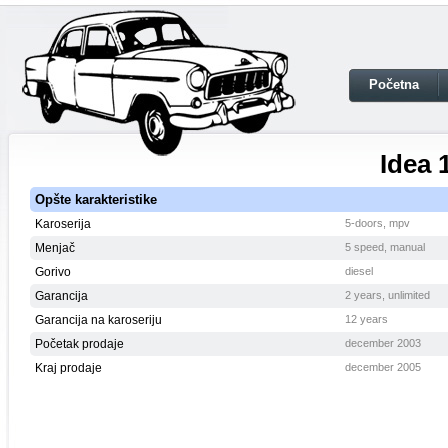
Početna
Idea 
Opšte karakteristike
Karoserija
5-doors, mpv
Menjač
5 speed, manual
Gorivo
diesel
Garancija
2 years, unlimited
Garancija na karoseriju
12 years
Početak prodaje
december 2003
Kraj prodaje
december 2005