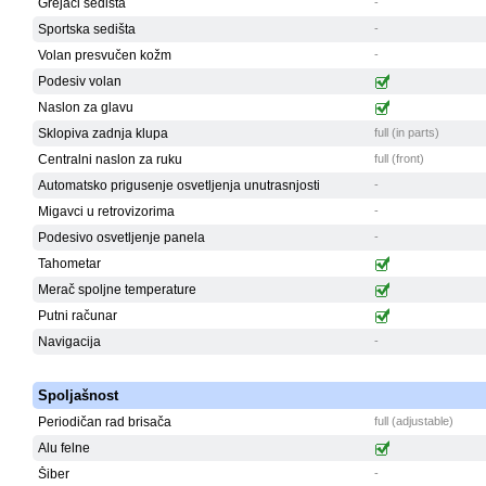
Grejači sedišta
-
Sportska sedišta
-
Volan presvučen kožm
-
Podesiv volan
Naslon za glavu
Sklopiva zadnja klupa
full (in parts)
Centralni naslon za ruku
full (front)
Automatsko prigusenje osvetljenja unutrasnjosti
-
Migavci u retrovizorima
-
Podesivo osvetljenje panela
-
Tahometar
Merač spoljne temperature
Putni računar
Navigacija
-
Spoljašnost
Periodičan rad brisača
full (adjustable)
Alu felne
Šiber
-