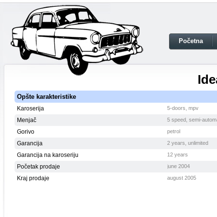
Početna
Ide
Opšte karakteristike
Karoserija
5-doors, mpv
Menjač
5 speed, semi-autom
Gorivo
petrol
Garancija
2 years, unlimited
Garancija na karoseriju
12 years
Početak prodaje
june 2004
Kraj prodaje
august 2005