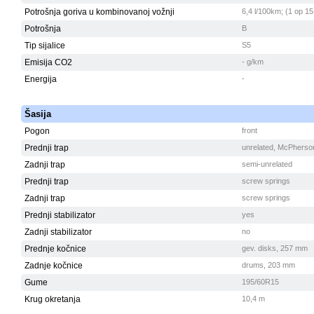
Potrošnja goriva u kombinovanoj vožnji
6,4 l/100km; (1 op 15
Potrošnja
B
Tip sijalice
S5
Emisija CO2
- g/km
Energija
-
Šasija
Pogon
front
Prednji trap
unrelated, McPherso
Zadnji trap
semi-unrelated
Prednji trap
screw springs
Zadnji trap
screw springs
Prednji stabilizator
yes
Zadnji stabilizator
no
Prednje kočnice
gev. disks, 257 mm
Zadnje kočnice
drums, 203 mm
Gume
195/60R15
Krug okretanja
10,4 m