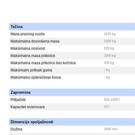
Težina
Masa praznog vozila
1135 kg
Maksimalna dozvoljena masa
1655 kg
Maksimalna nosivost
520 kg
Maksimalna masa prikolice
1000 kg
Maksimalna masa prikolice bez kočnica
400 kg
Maksimalni pritisak guma
- kg
Maksimalno opterećenje krova
- kg
Zapremina
Prtljažnik
320-1420 l
Kapacitet rezervoara
47 l
Dimenzija spoljašnosti
Dužina
3930 mm