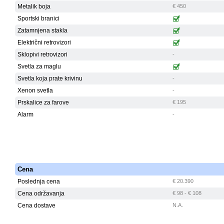
Metalik boja
€ 450
Sportski branici
Zatamnjena stakla
Električni retrovizori
Sklopivi retrovizori
-
Svetla za maglu
Svetla koja prate krivinu
-
Xenon svetla
-
Prskalice za farove
€ 195
Alarm
-
Cena
Poslednja cena
€ 20.390
Cena održavanja
€ 98 - € 108
Cena dostave
N.A.