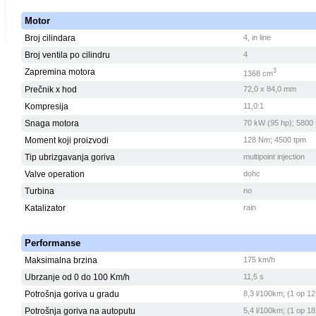
Motor
Broj cilindara
4, in line
Broj ventila po cilindru
4
Zapremina motora
3
1368 cm
Prečnik x hod
72,0 x 84,0 mm
Kompresija
11,0:1
Snaga motora
70 kW (95 hp); 5800
Moment koji proizvodi
128 Nm; 4500 tpm
Tip ubrizgavanja goriva
multipoint injection
Valve operation
dohc
Turbina
no
Katalizator
rain
Performanse
Maksimalna brzina
175 km/h
Ubrzanje od 0 do 100 Km/h
11,5 s
Potrošnja goriva u gradu
8,3 l/100km; (1 op 12
Potrošnja goriva na autoputu
5,4 l/100km; (1 op 18