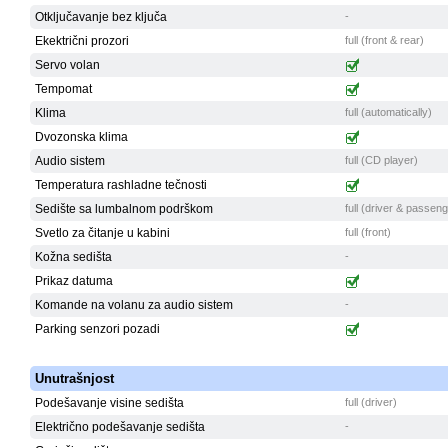
Otključavanje bez ključa
-
Ekektrični prozori
full (front & rear)
Servo volan
Tempomat
Klima
full (automatically)
Dvozonska klima
Audio sistem
full (CD player)
Temperatura rashladne tečnosti
Sedište sa lumbalnom podrškom
full (driver & passen
Svetlo za čitanje u kabini
full (front)
Kožna sedišta
-
Prikaz datuma
Komande na volanu za audio sistem
-
Parking senzori pozadi
Unutrašnjost
Podešavanje visine sedišta
full (driver)
Električno podešavanje sedišta
-