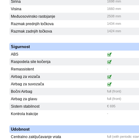
Širina
1698 mm
Visina
1660 mm
Međuosovinsko rastojanje
2508 mm
Razmak prednjih točkova
1434 mm
Razmak zadnjih točkova
1424 mm
Sigurnost
ABS
Raspodela sile kočenja
Remassistent
-
Airbag za vozača
Airbag za suvozača
Bočni Airbag
full (front)
Airbag za glavu
full (front)
Sistem stabilnost
€ 695
Kontrola trakcije
-
Udobnost
Centralno zaključavanje vrata
full (with periodic st