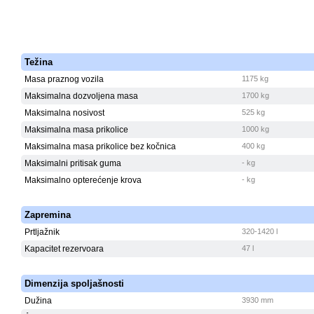
Težina
Masa praznog vozila
1175 kg
Maksimalna dozvoljena masa
1700 kg
Maksimalna nosivost
525 kg
Maksimalna masa prikolice
1000 kg
Maksimalna masa prikolice bez kočnica
400 kg
Maksimalni pritisak guma
- kg
Maksimalno opterećenje krova
- kg
Zapremina
Prtljažnik
320-1420 l
Kapacitet rezervoara
47 l
Dimenzija spoljašnosti
Dužina
3930 mm