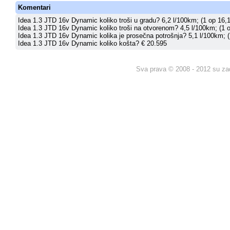
Komentari
Idea 1.3 JTD 16v Dynamic koliko troši u gradu? 6,2 l/100km; (1 op 16,1
Idea 1.3 JTD 16v Dynamic koliko troši na otvorenom? 4,5 l/100km; (1 o
Idea 1.3 JTD 16v Dynamic kolika je prosečna potrošnja? 5,1 l/100km; (
Idea 1.3 JTD 16v Dynamic koliko košta? € 20.595
Sva prava © 2008 - 2012 su za