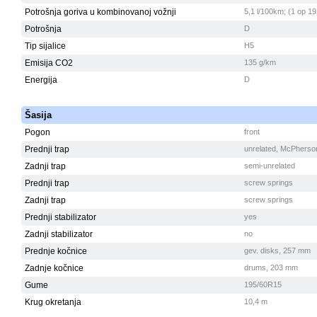
Potrošnja goriva u kombinovanoj vožnji
5,1 l/100km; (1 op 19
Potrošnja
D
Tip sijalice
H5
Emisija CO2
135 g/km
Energija
D
Šasija
Pogon
front
Prednji trap
unrelated, McPherso
Zadnji trap
semi-unrelated
Prednji trap
screw springs
Zadnji trap
screw springs
Prednji stabilizator
yes
Zadnji stabilizator
no
Prednje kočnice
gev. disks, 257 mm
Zadnje kočnice
drums, 203 mm
Gume
195/60R15
Krug okretanja
10,4 m