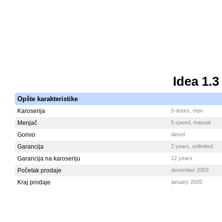
Početna
Idea 1.
Opšte karakteristike
Karoserija
5-doors, mpv
Menjač
5 speed, manual
Gorivo
diesel
Garancija
2 years, unlimited
Garancija na karoseriju
12 years
Početak prodaje
december 2003
Kraj prodaje
january 2005