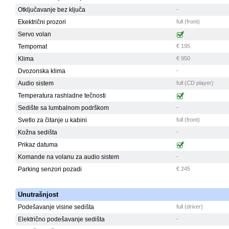
Otključavanje bez ključa
-
Ekektrični prozori
full (front)
Servo volan
Tempomat
€ 195
Klima
€ 950
Dvozonska klima
-
Audio sistem
full (CD player)
Temperatura rashladne tečnosti
Sedište sa lumbalnom podrškom
-
Svetlo za čitanje u kabini
full (front)
Kožna sedišta
-
Prikaz datuma
Komande na volanu za audio sistem
-
Parking senzori pozadi
€ 245
Unutrašnjost
Podešavanje visine sedišta
full (driver)
Električno podešavanje sedišta
-