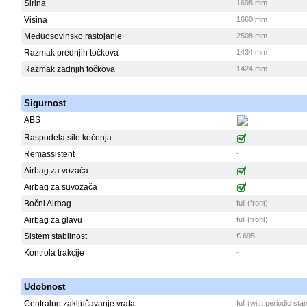
Širina
1698 mm
Visina
1660 mm
Međuosovinsko rastojanje
2508 mm
Razmak prednjih točkova
1434 mm
Razmak zadnjih točkova
1424 mm
Sigurnost
ABS
Raspodela sile kočenja
Remassistent
-
Airbag za vozača
Airbag za suvozača
Bočni Airbag
full (front)
Airbag za glavu
full (front)
Sistem stabilnost
€ 695
Kontrola trakcije
-
Udobnost
Centralno zaključavanje vrata
full (with periodic st