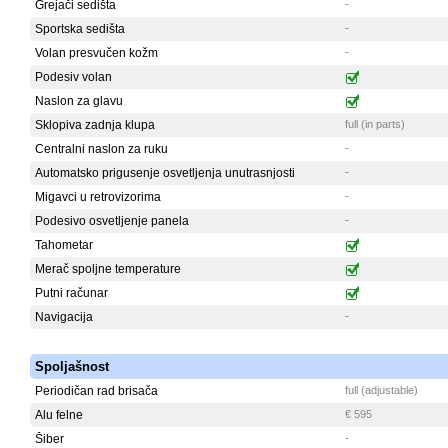
Grejači sedišta
-
Sportska sedišta
-
Volan presvučen kožm
-
Podesiv volan
Naslon za glavu
Sklopiva zadnja klupa
full (in parts)
Centralni naslon za ruku
-
Automatsko prigusenje osvetljenja unutrasnjosti
-
Migavci u retrovizorima
-
Podesivo osvetljenje panela
-
Tahometar
Merač spoljne temperature
Putni računar
Navigacija
-
Spoljašnost
Periodičan rad brisača
full (adjustable)
Alu felne
€ 595
Šiber
-