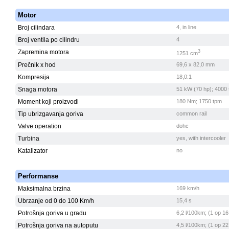
Motor
Broj cilindara
4, in line
Broj ventila po cilindru
4
Zapremina motora
3
1251 cm
Prečnik x hod
69,6 x 82,0 mm
Kompresija
18,0:1
Snaga motora
51 kW (70 hp); 4000
Moment koji proizvodi
180 Nm; 1750 tpm
Tip ubrizgavanja goriva
common rail
Valve operation
dohc
Turbina
yes, with intercooler
Katalizator
no
Performanse
Maksimalna brzina
169 km/h
Ubrzanje od 0 do 100 Km/h
15,4 s
Potrošnja goriva u gradu
6,2 l/100km; (1 op 16
Potrošnja goriva na autoputu
4,5 l/100km; (1 op 22