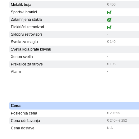
Metalik boja
€ 450
Sportski branici
Zatamnjena stakla
Električni retrovizori
Sklopivi retrovizori
-
Svetla za maglu
€ 140
Svetla koja prate krivinu
-
Xenon svetla
-
Prskalice za farove
€ 195
Alarm
-
Cena
Poslednja cena
€ 20.595
Cena održavanja
€ 240 - € 252
Cena dostave
N.A.