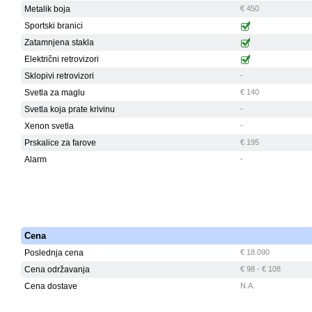
Metalik boja
€ 450
Sportski branici
Zatamnjena stakla
Električni retrovizori
Sklopivi retrovizori
-
Svetla za maglu
€ 140
Svetla koja prate krivinu
-
Xenon svetla
-
Prskalice za farove
€ 195
Alarm
-
Cena
Poslednja cena
€ 18.090
Cena održavanja
€ 98 - € 108
Cena dostave
N.A.