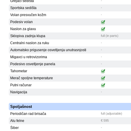
Grejači sedišta
-
Sportska sedišta
-
Volan presvučen kožm
-
Podesiv volan
Naslon za glavu
Sklopiva zadnja klupa
full (in parts)
Centralni naslon za ruku
-
Automatsko prigusenje osvetljenja unutrasnjosti
-
Migavci u retrovizorima
-
Podesivo osvetljenje panela
-
Tahometar
Merač spoljne temperature
Putni računar
Navigacija
-
Spoljašnost
Periodičan rad brisača
full (adjustable)
Alu felne
€ 595
Šiber
-