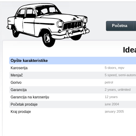
Početna
Ide
Opšte karakteristike
Karoserija
5-doors, mpv
Menjač
5 speed, semi-autom
Gorivo
petrol
Garancija
2 years, unlimited
Garancija na karoseriju
12 years
Početak prodaje
june 2004
Kraj prodaje
january 2005