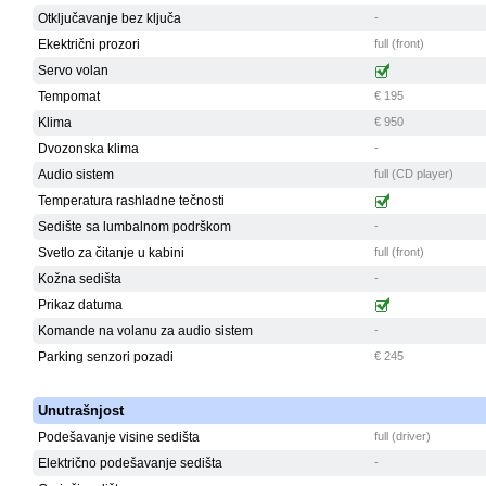
Otključavanje bez ključa
-
Ekektrični prozori
full (front)
Servo volan
Tempomat
€ 195
Klima
€ 950
Dvozonska klima
-
Audio sistem
full (CD player)
Temperatura rashladne tečnosti
Sedište sa lumbalnom podrškom
-
Svetlo za čitanje u kabini
full (front)
Kožna sedišta
-
Prikaz datuma
Komande na volanu za audio sistem
-
Parking senzori pozadi
€ 245
Unutrašnjost
Podešavanje visine sedišta
full (driver)
Električno podešavanje sedišta
-