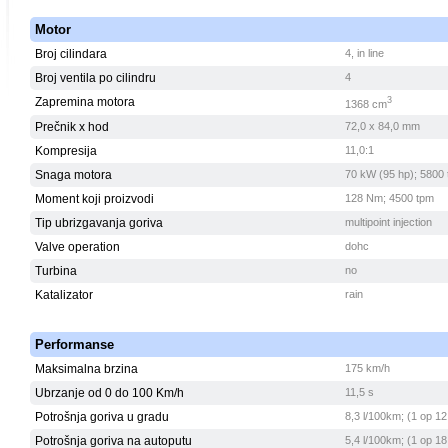
Motor
Broj cilindara
4, in line
Broj ventila po cilindru
4
Zapremina motora
3
1368 cm
Prečnik x hod
72,0 x 84,0 mm
Kompresija
11,0:1
Snaga motora
70 kW (95 hp); 5800
Moment koji proizvodi
128 Nm; 4500 tpm
Tip ubrizgavanja goriva
multipoint injection
Valve operation
dohc
Turbina
no
Katalizator
rain
Performanse
Maksimalna brzina
175 km/h
Ubrzanje od 0 do 100 Km/h
11,5 s
Potrošnja goriva u gradu
8,3 l/100km; (1 op 12
Potrošnja goriva na autoputu
5,4 l/100km; (1 op 18