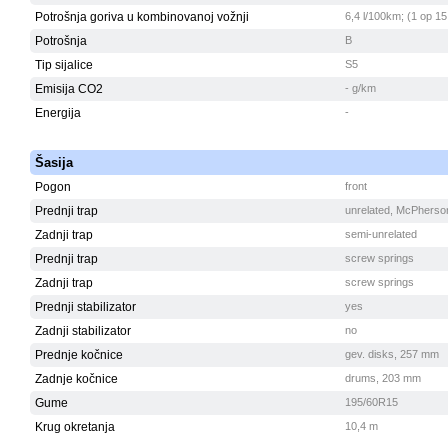
Potrošnja goriva u kombinovanoj vožnji
6,4 l/100km; (1 op 15
Potrošnja
B
Tip sijalice
S5
Emisija CO2
- g/km
Energija
-
Šasija
Pogon
front
Prednji trap
unrelated, McPherso
Zadnji trap
semi-unrelated
Prednji trap
screw springs
Zadnji trap
screw springs
Prednji stabilizator
yes
Zadnji stabilizator
no
Prednje kočnice
gev. disks, 257 mm
Zadnje kočnice
drums, 203 mm
Gume
195/60R15
Krug okretanja
10,4 m