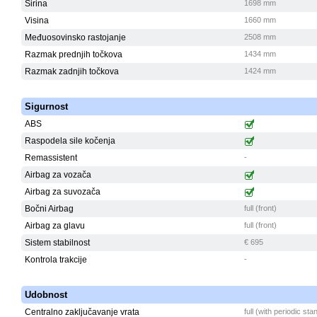
Širina
1698 mm
Visina
1660 mm
Međuosovinsko rastojanje
2508 mm
Razmak prednjih točkova
1434 mm
Razmak zadnjih točkova
1424 mm
Sigurnost
ABS
Raspodela sile kočenja
Remassistent
-
Airbag za vozača
Airbag za suvozača
Bočni Airbag
full (front)
Airbag za glavu
full (front)
Sistem stabilnost
€ 695
Kontrola trakcije
-
Udobnost
Centralno zaključavanje vrata
full (with periodic st