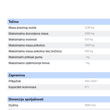
Težina
Masa praznog vozila
1135 kg
Maksimalna dozvoljena masa
1655 kg
Maksimalna nosivost
520 kg
Maksimalna masa prikolice
1000 kg
Maksimalna masa prikolice bez kočnica
400 kg
Maksimalni pritisak guma
- kg
Maksimalno opterećenje krova
- kg
Zapremina
Prtljažnik
320-1420 l
Kapacitet rezervoara
47 l
Dimenzija spoljašnosti
Dužina
3930 mm