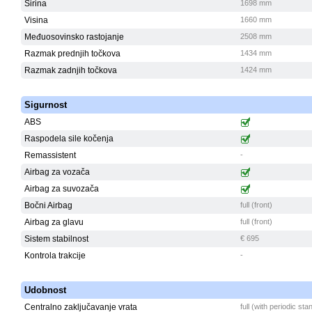
Širina
1698 mm
Visina
1660 mm
Međuosovinsko rastojanje
2508 mm
Razmak prednjih točkova
1434 mm
Razmak zadnjih točkova
1424 mm
Sigurnost
ABS
Raspodela sile kočenja
Remassistent
-
Airbag za vozača
Airbag za suvozača
Bočni Airbag
full (front)
Airbag za glavu
full (front)
Sistem stabilnost
€ 695
Kontrola trakcije
-
Udobnost
Centralno zaključavanje vrata
full (with periodic st