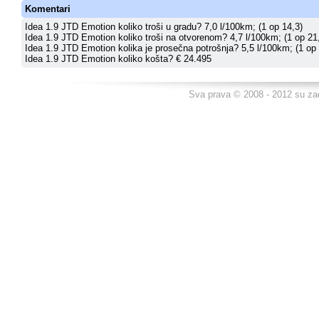
Komentari
Idea 1.9 JTD Emotion koliko troši u gradu? 7,0 l/100km; (1 op 14,3)
Idea 1.9 JTD Emotion koliko troši na otvorenom? 4,7 l/100km; (1 op 21
Idea 1.9 JTD Emotion kolika je prosečna potrošnja? 5,5 l/100km; (1 op 
Idea 1.9 JTD Emotion koliko košta? € 24.495
Sva prava © 2008 - 2012 su za