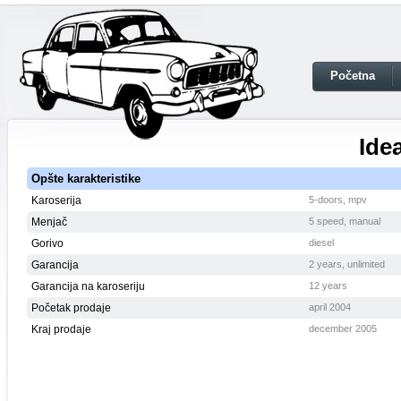
Početna
Ide
Opšte karakteristike
Karoserija
5-doors, mpv
Menjač
5 speed, manual
Gorivo
diesel
Garancija
2 years, unlimited
Garancija na karoseriju
12 years
Početak prodaje
april 2004
Kraj prodaje
december 2005