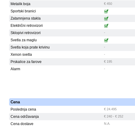
Metalik boja
€ 450
Sportski branici
Zatamnjena stakla
Električni retrovizori
Sklopivi retrovizori
-
Svetla za maglu
Svetla koja prate krivinu
-
Xenon svetla
-
Prskalice za farove
€ 195
Alarm
-
Cena
Poslednja cena
€ 24.495
Cena održavanja
€ 240 - € 252
Cena dostave
N.A.