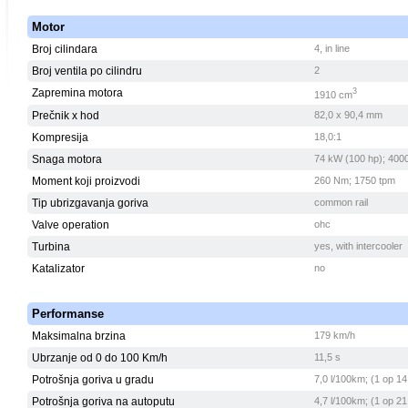
Motor
Broj cilindara
4, in line
Broj ventila po cilindru
2
Zapremina motora
3
1910 cm
Prečnik x hod
82,0 x 90,4 mm
Kompresija
18,0:1
Snaga motora
74 kW (100 hp); 400
Moment koji proizvodi
260 Nm; 1750 tpm
Tip ubrizgavanja goriva
common rail
Valve operation
ohc
Turbina
yes, with intercooler
Katalizator
no
Performanse
Maksimalna brzina
179 km/h
Ubrzanje od 0 do 100 Km/h
11,5 s
Potrošnja goriva u gradu
7,0 l/100km; (1 op 14
Potrošnja goriva na autoputu
4,7 l/100km; (1 op 21