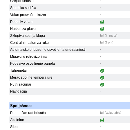
Grejači sedišta
-
Sportska sedišta
-
Volan presvučen kožm
-
Podesiv volan
Naslon za glavu
Sklopiva zadnja klupa
full (in parts)
Centralni naslon za ruku
full (front)
Automatsko prigusenje osvetljenja unutrasnjosti
-
Migavci u retrovizorima
-
Podesivo osvetljenje panela
-
Tahometar
Merač spoljne temperature
Putni računar
Navigacija
-
Spoljašnost
Periodičan rad brisača
full (adjustable)
Alu felne
Šiber
-