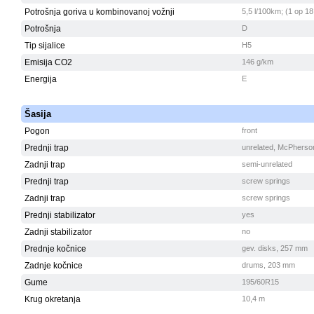
Potrošnja goriva u kombinovanoj vožnji
5,5 l/100km; (1 op 18
Potrošnja
D
Tip sijalice
H5
Emisija CO2
146 g/km
Energija
E
Šasija
Pogon
front
Prednji trap
unrelated, McPherso
Zadnji trap
semi-unrelated
Prednji trap
screw springs
Zadnji trap
screw springs
Prednji stabilizator
yes
Zadnji stabilizator
no
Prednje kočnice
gev. disks, 257 mm
Zadnje kočnice
drums, 203 mm
Gume
195/60R15
Krug okretanja
10,4 m