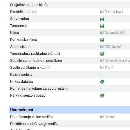
Otključavanje bez ključa
-
Ekektrični prozori
full (front & rear)
Servo volan
Tempomat
Klima
full (automatically)
Dvozonska klima
Audio sistem
full (CD player)
Temperatura rashladne tečnosti
Sedište sa lumbalnom podrškom
full (driver & passen
Svetlo za čitanje u kabini
full (front)
Kožna sedišta
-
Prikaz datuma
Komande na volanu za audio sistem
-
Parking senzori pozadi
Unutrašnjost
Podešavanje visine sedišta
full (driver)
Električno podešavanje sedišta
-