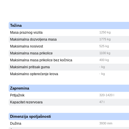
Težina
Masa praznog vozila
1250 kg
Maksimalna dozvoljena masa
1775 kg
Maksimalna nosivost
525 kg
Maksimalna masa prikolice
1100 kg
Maksimalna masa prikolice bez kočnica
400 kg
Maksimalni pritisak guma
- kg
Maksimalno opterećenje krova
- kg
Zapremina
Prtljažnik
320-1420 l
Kapacitet rezervoara
47 l
Dimenzija spoljašnosti
Dužina
3930 mm