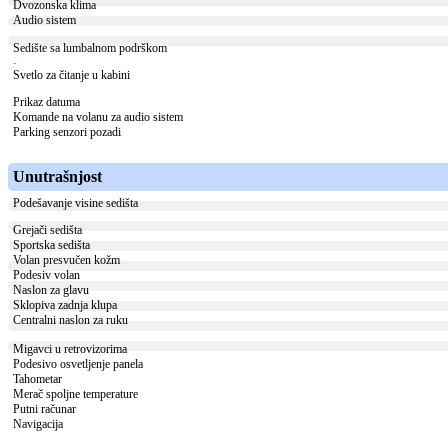
Dvozonska klima
Audio sistem
Sedište sa lumbalnom podrškom
-
Svetlo za čitanje u kabini
Prikaz datuma
Komande na volanu za audio sistem
Parking senzori pozadi
Unutrašnjost
Podešavanje visine sedišta
Grejači sedišta
Sportska sedišta
Volan presvučen kožm
Podesiv volan
Naslon za glavu
Sklopiva zadnja klupa
Centralni naslon za ruku
Migavci u retrovizorima
Podesivo osvetljenje panela
Tahometar
Merač spoljne temperature
Putni računar
Navigacija