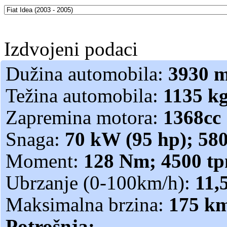
Izdvojeni podaci
Dužina automobila:
3930 
Težina automobila:
1135 k
Zapremina motora:
1368cc
Snaga:
70 kW (95 hp); 58
Moment:
128 Nm; 4500 t
Ubrzanje (0-100km/h):
11,5
Maksimalna brzina:
175 k
Potrošnja: