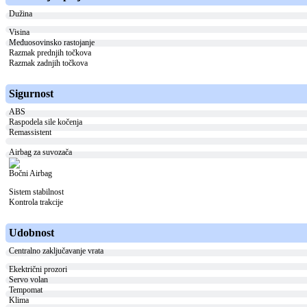
Dužina
Visina
Međuosovinsko rastojanje
Razmak prednjih točkova
Razmak zadnjih točkova
Sigurnost
ABS
Raspodela sile kočenja
Remassistent
Airbag za suvozača
Bočni Airbag
Sistem stabilnost
Kontrola trakcije
Udobnost
Centralno zaključavanje vrata
Ekektrični prozori
Servo volan
Tempomat
Klima