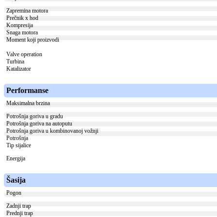
Zapremina motora
Prečnik x hod
Kompresija
Snaga motora
Moment koji proizvodi
Valve operation
Turbina
Katalizator
Performanse
Maksimalna brzina
Potrošnja goriva u gradu
Potrošnja goriva na autoputu
Potrošnja goriva u kombinovanoj vožnji
Potrošnja
Tip sijalice
Energija
Šasija
Pogon
Zadnji trap
Prednji trap