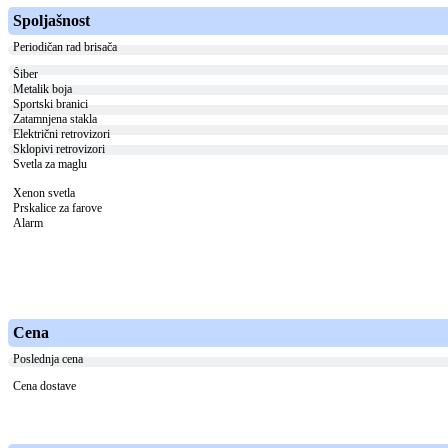
Spoljašnost
Periodičan rad brisača
Šiber
Metalik boja
Sportski branici
Zatamnjena stakla
Električni retrovizori
Sklopivi retrovizori
Svetla za maglu
Xenon svetla
Prskalice za farove
Alarm
Cena
Poslednja cena
Cena dostave