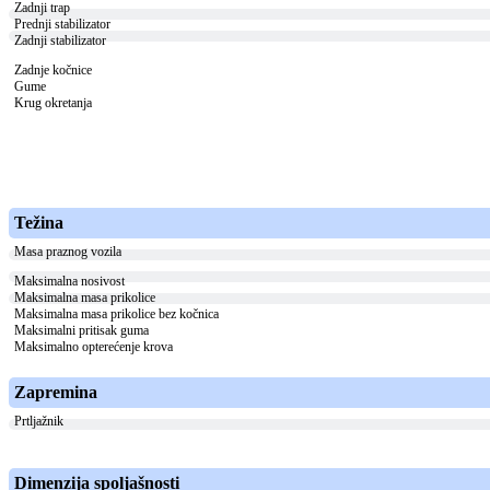
Zadnji trap
Prednji stabilizator
Zadnji stabilizator
Zadnje kočnice
Gume
Krug okretanja
Težina
Masa praznog vozila
Maksimalna nosivost
Maksimalna masa prikolice
Maksimalna masa prikolice bez kočnica
Maksimalni pritisak guma
Maksimalno opterećenje krova
Zapremina
Prtljažnik
Dimenzija spoljašnosti